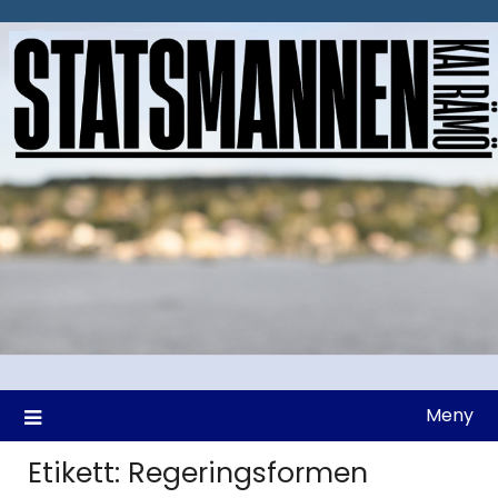
Hoppa
till
innehåll
Meny
Etikett:
Regeringsformen