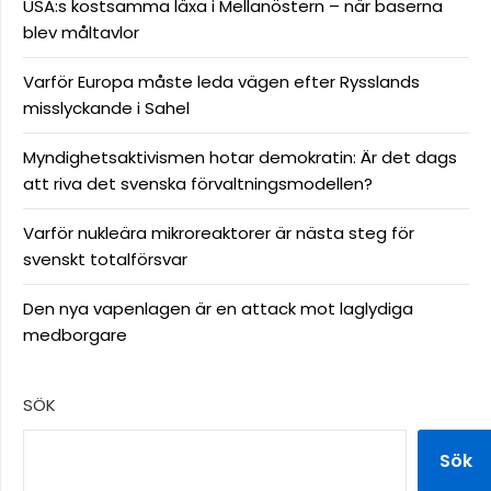
USA:s kostsamma läxa i Mellanöstern – när baserna
blev måltavlor
Varför Europa måste leda vägen efter Rysslands
misslyckande i Sahel
Myndighetsaktivismen hotar demokratin: Är det dags
att riva det svenska förvaltningsmodellen?
Varför nukleära mikroreaktorer är nästa steg för
svenskt totalförsvar
Den nya vapenlagen är en attack mot laglydiga
medborgare
SÖK
Sök