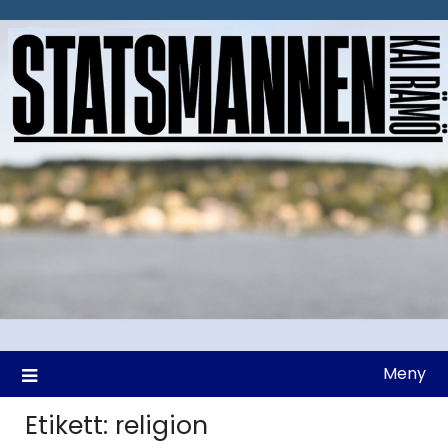
Hoppa
till
innehåll
Meny
Etikett:
religion