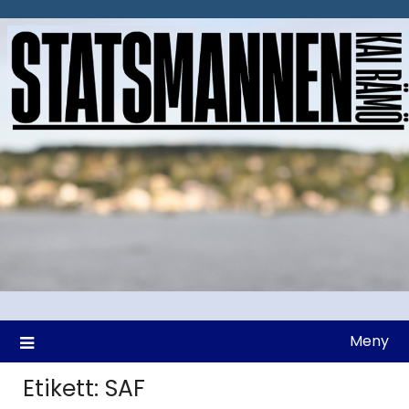
Hoppa
till
innehåll
Meny
Etikett:
SAF