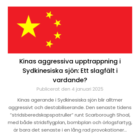
Kinas aggressiva upptrappning i
Sydkinesiska sjön: Ett slagfält i
vardande?
Publicerat den 4 januari 2025
Kinas agerande i Sydkinesiska sjön blir alltmer
aggressivt och destabiliserande. Den senaste tidens
”stridsberedskapspatruller” runt Scarborough Shoal,
med både stridsflygplan, bombplan och örlogsfartyg,
är bara det senaste i en lång rad provokationer…