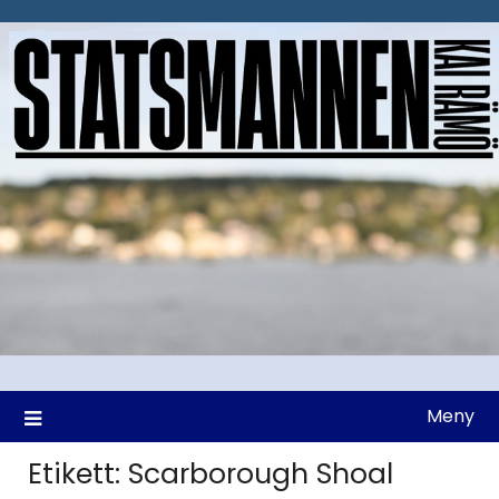
Hoppa
till
innehåll
Meny
Etikett:
Scarborough Shoal