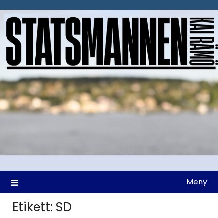
Hoppa
till
innehåll
Meny
Etikett:
SD