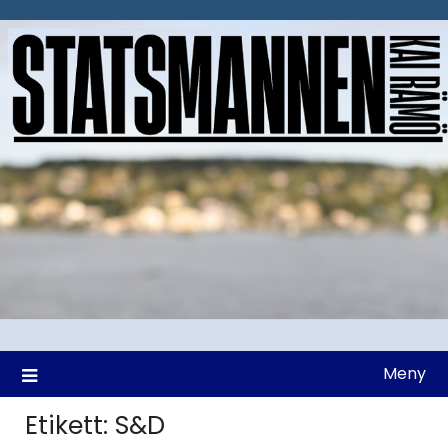
Hoppa
till
innehåll
Meny
Etikett:
S&D