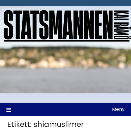
Hoppa
till
innehåll
Meny
Etikett:
shiamuslimer