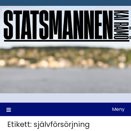
Hoppa
till
innehåll
Meny
Etikett:
självförsörjning