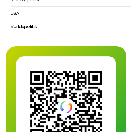
USA
Världspolitik