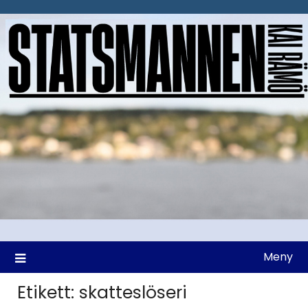
Hoppa
till
innehåll
Meny
Etikett:
skatteslöseri