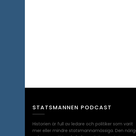
STATSMANNEN PODCAST
Historien är full av ledare och politiker som varit
mer eller mindre statsmannamässiga. Den närig