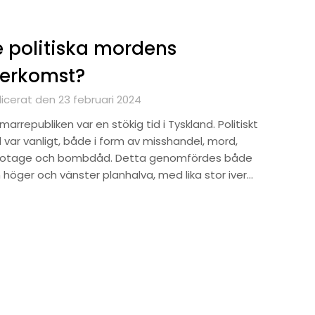
 politiska mordens
terkomst?
licerat den 23 februari 2024
arrepubliken var en stökig tid i Tyskland. Politiskt
 var vanligt, både i form av misshandel, mord,
otage och bombdåd. Detta genomfördes både
 höger och vänster planhalva, med lika stor iver…