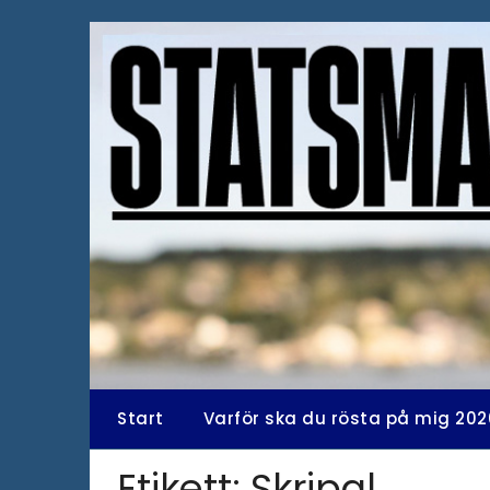
Hoppa
till
innehåll
Start
Varför ska du rösta på mig 202
Etikett:
Skripal