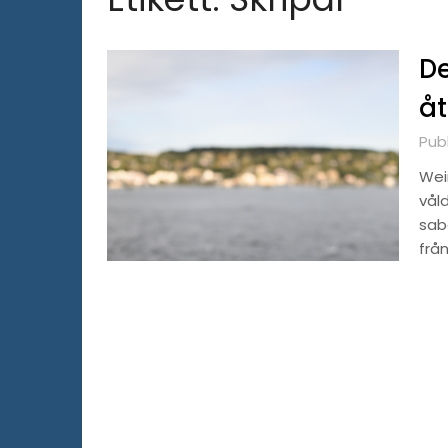
De
å
Pub
Weim
våld
sab
från