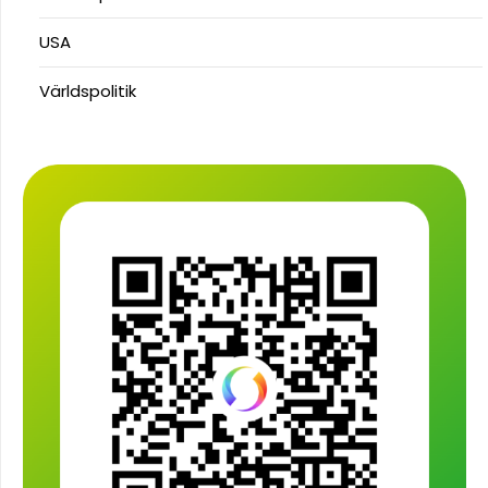
USA
Världspolitik