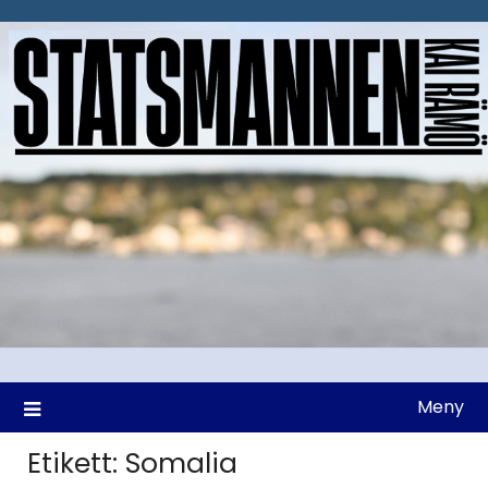
Hoppa
till
innehåll
Meny
Etikett:
Somalia