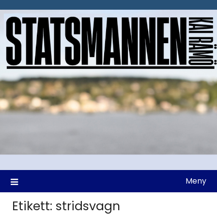
Hoppa
till
innehåll
Meny
Etikett:
stridsvagn