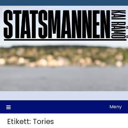
Hoppa
till
innehåll
Meny
Etikett:
Tories