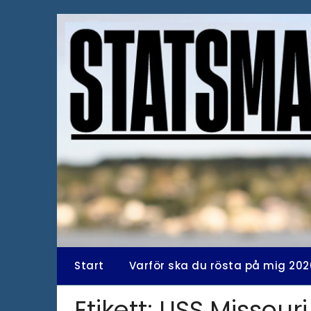
Hoppa
till
innehåll
Start
Varför ska du rösta på mig 202
Etikett:
USS Missouri