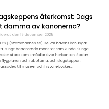
agskeppens återkomst: Dags
tt damma av kanonerna?
licerat den 19 december 2025
LYS | (Statsmannen.se) De var havens konungar.
ra, tungt bepansrade monster som kunde slunga
nater stora som småbilar över horisonten. Sedan
 flygplanen och robotarna, och slagskeppen
passades till museer och historieböcker….