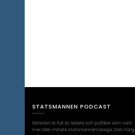
STATSMANNEN PODCAST
Historien är full av ledare och politiker som varit
mer eller mindre statsmannamässiga. Den närig