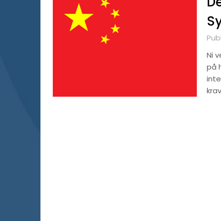
De
Sy
Publ
Ni v
på 
int
kra