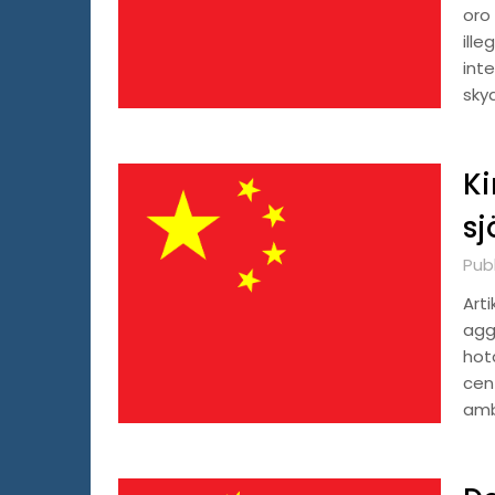
oro
ille
inte
sky
Ki
sj
Pub
Arti
agg
hota
cen
amb