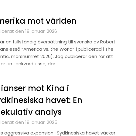
merika mot världen
icerat den 19 januari 2026
är en fullständig översättning till svenska av Robert
ans essä ”America vs. the World” (publicerad i The
antic, marsnumret 2026). Jag publicerar den för att
 är en tänkvärd essä, där…
lianser mot Kina i
dkinesiska havet: En
ekulativ analys
icerat den 18 januari 2025
as aggressiva expansion i Sydkinesiska havet väcker