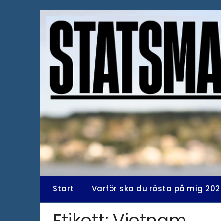
Hoppa
till
innehåll
Start
Varför ska du rösta på mig 202
Etikett:
Vietnam