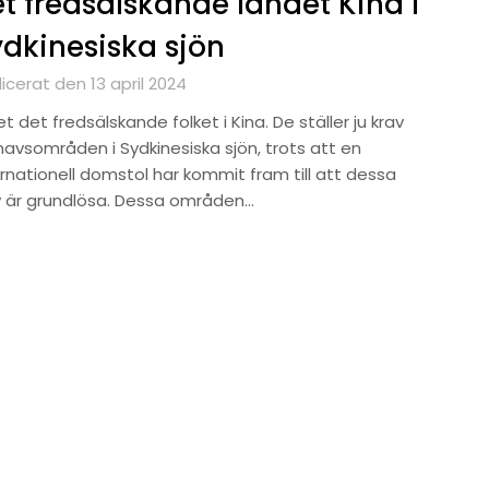
t fredsälskande landet Kina i
dkinesiska sjön
icerat den 13 april 2024
et det fredsälskande folket i Kina. De ställer ju krav
havsområden i Sydkinesiska sjön, trots att en
ernationell domstol har kommit fram till att dessa
v är grundlösa. Dessa områden…