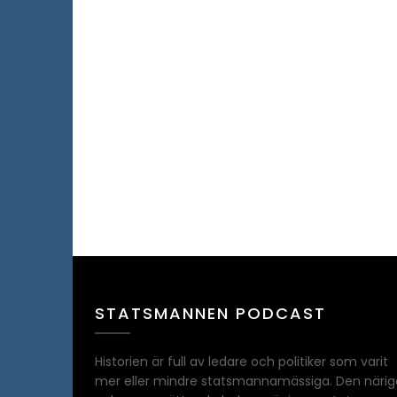
STATSMANNEN PODCAST
Historien är full av ledare och politiker som varit
mer eller mindre statsmannamässiga. Den närig