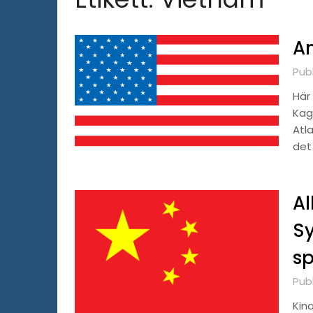
A
Publ
Här 
Kag
Atl
det
Al
Sy
sp
Publ
Kin