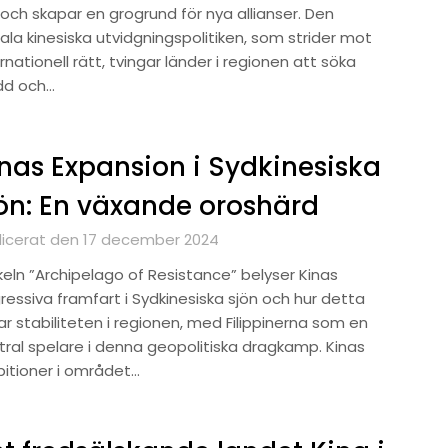
 och skapar en grogrund för nya allianser. Den
gala kinesiska utvidgningspolitiken, som strider mot
rnationell rätt, tvingar länder i regionen att söka
dd och…
nas Expansion i Sydkinesiska
ön: En växande oroshärd
licerat den 17 december 2024
keln ”Archipelago of Resistance” belyser Kinas
ressiva framfart i Sydkinesiska sjön och hur detta
r stabiliteten i regionen, med Filippinerna som en
tral spelare i denna geopolitiska dragkamp. Kinas
itioner i området…