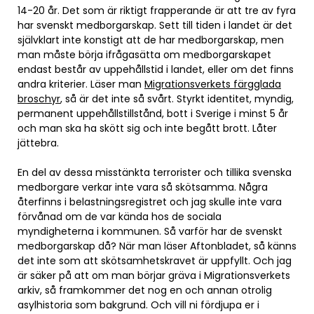
14-20 år. Det som är riktigt frapperande är att tre av fyra
har svenskt medborgarskap. Sett till tiden i landet är det
självklart inte konstigt att de har medborgarskap, men
man måste börja ifrågasätta om medborgarskapet
endast består av uppehållstid i landet, eller om det finns
andra kriterier. Läser man
Migrationsverkets färgglada
broschyr
, så är det inte så svårt. Styrkt identitet, myndig,
permanent uppehållstillstånd, bott i Sverige i minst 5 år
och man ska ha skött sig och inte begått brott. Låter
jättebra.
En del av dessa misstänkta terrorister och tillika svenska
medborgare verkar inte vara så skötsamma. Några
återfinns i belastningsregistret och jag skulle inte vara
förvånad om de var kända hos de sociala
myndigheterna i kommunen. Så varför har de svenskt
medborgarskap då? När man läser Aftonbladet, så känns
det inte som att skötsamhetskravet är uppfyllt. Och jag
är säker på att om man börjar gräva i Migrationsverkets
arkiv, så framkommer det nog en och annan otrolig
asylhistoria som bakgrund. Och vill ni fördjupa er i