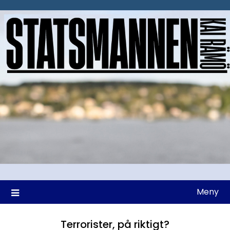
Hoppa
till
innehåll
Meny
Terrorister, på riktigt?