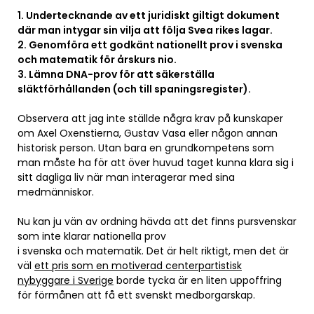
1. Undertecknande av ett juridiskt giltigt dokument
där man intygar sin vilja att följa Svea rikes lagar.
2. Genomföra ett godkänt nationellt prov i svenska
och matematik för årskurs nio.
3. Lämna DNA-prov för att säkerställa
släktförhållanden (och till spaningsregister).
Observera att jag inte ställde några krav på kunskaper
om Axel Oxenstierna, Gustav Vasa eller någon annan
historisk person. Utan bara en grundkompetens som
man måste ha för att över huvud taget kunna klara sig i
sitt dagliga liv när man interagerar med sina
medmänniskor.
Nu kan ju vän av ordning hävda att det finns pursvenskar
som inte klarar nationella prov
i svenska och matematik. Det är helt riktigt, men det är
väl
ett pris som en motiverad centerpartistisk
nybyggare i Sverige
borde tycka är en liten uppoffring
för förmånen att få ett svenskt medborgarskap.