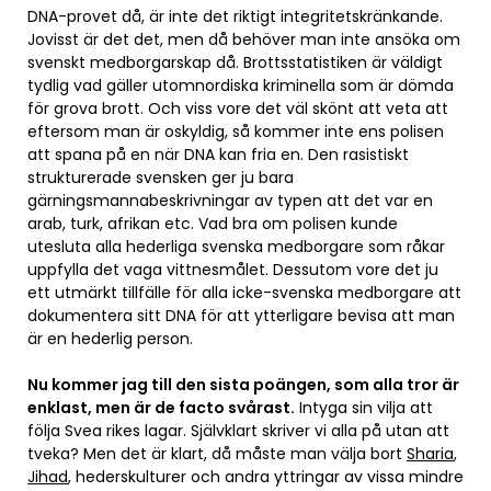
DNA-provet då, är inte det riktigt integritetskränkande.
Jovisst är det det, men då behöver man inte ansöka om
svenskt medborgarskap då. Brottsstatistiken är väldigt
tydlig vad gäller utomnordiska kriminella som är dömda
för grova brott. Och viss vore det väl skönt att veta att
eftersom man är oskyldig, så kommer inte ens polisen
att spana på en när DNA kan fria en. Den rasistiskt
strukturerade svensken ger ju bara
gärningsmannabeskrivningar av typen att det var en
arab, turk, afrikan etc. Vad bra om polisen kunde
utesluta alla hederliga svenska medborgare som råkar
uppfylla det vaga vittnesmålet. Dessutom vore det ju
ett utmärkt tillfälle för alla icke-svenska medborgare att
dokumentera sitt DNA för att ytterligare bevisa att man
är en hederlig person.
Nu kommer jag till den sista poängen, som alla tror är
enklast, men är de facto svårast.
Intyga sin vilja att
följa Svea rikes lagar. Självklart skriver vi alla på utan att
tveka? Men det är klart, då måste man välja bort
Sharia
,
Jihad
, hederskulturer och andra yttringar av vissa mindre