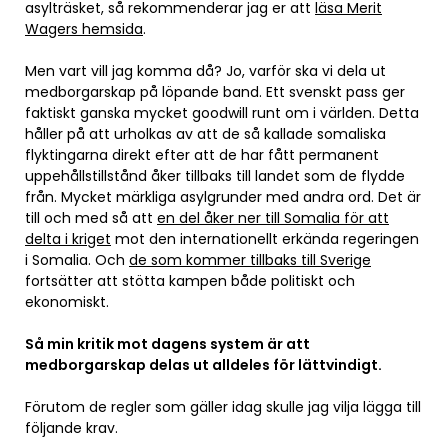
asylträsket, så rekommenderar jag er att
läsa Merit
Wagers hemsida
.
Men vart vill jag komma då? Jo, varför ska vi dela ut
medborgarskap på löpande band. Ett svenskt pass ger
faktiskt ganska mycket goodwill runt om i världen. Detta
håller på att urholkas av att de så kallade somaliska
flyktingarna direkt efter att de har fått permanent
uppehållstillstånd åker tillbaks till landet som de flydde
från. Mycket märkliga asylgrunder med andra ord. Det är
till och med så att
en del åker ner till Somalia för att
delta i kriget
mot den internationellt erkända regeringen
i Somalia. Och
de som kommer tillbaks till Sverige
fortsätter att stötta kampen både politiskt och
ekonomiskt.
Så min kritik mot dagens system är att
medborgarskap delas ut alldeles för lättvindigt.
Förutom de regler som gäller idag skulle jag vilja lägga till
följande krav.