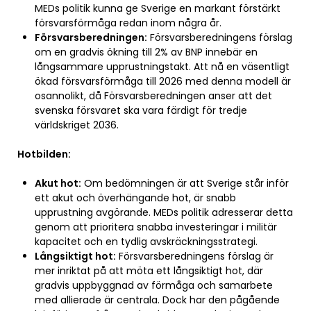
MEDs politik kunna ge Sverige en markant förstärkt
försvarsförmåga redan inom några år.
Försvarsberedningen:
Försvarsberedningens förslag
om en gradvis ökning till 2% av BNP innebär en
långsammare upprustningstakt. Att nå en väsentligt
ökad försvarsförmåga till 2026 med denna modell är
osannolikt, då Försvarsberedningen anser att det
svenska försvaret ska vara färdigt för tredje
världskriget 2036.
Hotbilden:
Akut hot:
Om bedömningen är att Sverige står inför
ett akut och överhängande hot, är snabb
upprustning avgörande. MEDs politik adresserar detta
genom att prioritera snabba investeringar i militär
kapacitet och en tydlig avskräckningsstrategi.
Långsiktigt hot:
Försvarsberedningens förslag är
mer inriktat på att möta ett långsiktigt hot, där
gradvis uppbyggnad av förmåga och samarbete
med allierade är centrala. Dock har den pågående