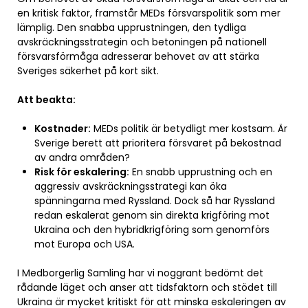
en kritisk faktor, framstår MEDs försvarspolitik som mer
lämplig. Den snabba upprustningen, den tydliga
avskräckningsstrategin och betoningen på nationell
försvarsförmåga adresserar behovet av att stärka
Sveriges säkerhet på kort sikt.
Att beakta:
Kostnader:
MEDs politik är betydligt mer kostsam. Är
Sverige berett att prioritera försvaret på bekostnad
av andra områden?
Risk för eskalering:
En snabb upprustning och en
aggressiv avskräckningsstrategi kan öka
spänningarna med Ryssland. Dock så har Ryssland
redan eskalerat genom sin direkta krigföring mot
Ukraina och den hybridkrigföring som genomförs
mot Europa och USA.
I Medborgerlig Samling har vi noggrant bedömt det
rådande läget och anser att tidsfaktorn och stödet till
Ukraina är mycket kritiskt för att minska eskaleringen av