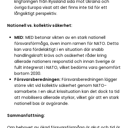
krigföringen från Ryssland sida mot Ukraina och
övriga Europa visat att det finns inte tid för ett
långsiktigt perspektiv.
Nationell vs. kollektiv säkerhet:
MED:
MED betonar vikten av en stark nationell
försvarsförmåga, även inom ramen för NATO. Detta
kan vara fördelaktigt i en situation där snabb
handlingskraft krävs och osäkerhet råder kring
allierade nationers responstid och innan Sverige är
fullt integrerat i NATO, vilket bedöms vara genomfört
bortom 2030.
Försvarsberedningen:
Försvarsberedningen lägger
större vikt vid kollektiv säkerhet genom NATO-
samarbete. I en akut krissituation kan det dock ta tid
att mobilisera allierade styrkor, vilket gör att en stark
nationell bas är avgörande.
Sammanfattning:
Om behovet av ökad försvarsförmåga är akut och tid är