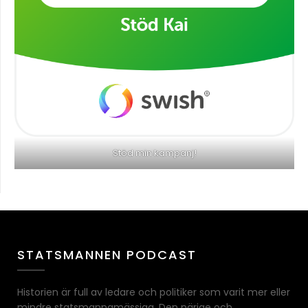
Stöd min kampanj!
STATSMANNEN PODCAST
Historien är full av ledare och politiker som varit mer eller
mindre statsmannamässiga. Den närige och