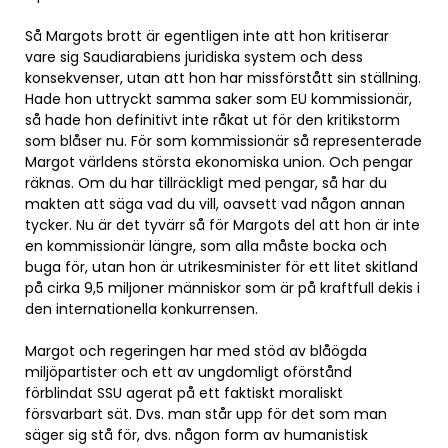
Så Margots brott är egentligen inte att hon kritiserar
vare sig Saudiarabiens juridiska system och dess
konsekvenser, utan att hon har missförstått sin ställning.
Hade hon uttryckt samma saker som EU kommissionär,
så hade hon definitivt inte råkat ut för den kritikstorm
som blåser nu. För som kommissionär så representerade
Margot världens största ekonomiska union. Och pengar
räknas. Om du har tillräckligt med pengar, så har du
makten att säga vad du vill, oavsett vad någon annan
tycker. Nu är det tyvärr så för Margots del att hon är inte
en kommissionär längre, som alla måste bocka och
buga för, utan hon är utrikesminister för ett litet skitland
på cirka 9,5 miljoner människor som är på kraftfull dekis i
den internationella konkurrensen.
Margot och regeringen har med stöd av blåögda
miljöpartister och ett av ungdomligt oförstånd
förblindat SSU agerat på ett faktiskt moraliskt
försvarbart sät. Dvs. man står upp för det som man
säger sig stå för, dvs. någon form av humanistisk