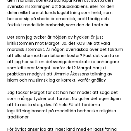
den moraliskt korrekta ståndpunkten att stötta den
svenska inställningen att Saudiarabiens, eller för den
delen vilket annat lands lagstiftning som helst, som
baserar sig på sharia är omoralisk, orättfärdig och
faktiskt medeltida barbarisk, som den de facto är.
Det som jag tycker är höjden av hyckleri är just
kritikstormen mot Margot. Ja, det KOSTAR att vara
moralisk stormakt. Är någon överraskad över det faktum
att alla stormaktsambitioner kostar? Fast det värsta är
att jag har sett en del sverigedemokratiska anhängare
som kritiserar Margot. Varför det? Margot har ju i
praktiken medgivit att Jimmie Åkessons tolkning av
islam och muslimsk lag är korrekt. Varför gnälla?
Jag tackar Margot för att hon har modet att säga det
som många tycker och tänker. Nu gäller det egentligen
att ta nästa steg, dvs. få hela EU att fördöma
lagstiftning baserat på medeltida barbariska religiösa
traditioner.
För övrigt anser jag att inget land med en lagstiftning