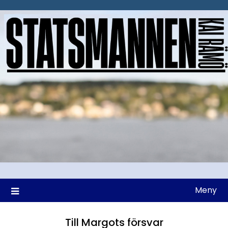
Hoppa
till
innehåll
Meny
Till Margots försvar