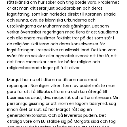
rättskänsla om hur saker och ting borde vara. Problemet
är att man kritiserar just Saudiarabien och deras
lagstiftning, som kan härledas direkt till Koranen, sharia
och sunna, dvs. de islamiska urkunderna och
uttolkningarna av Muhammeds gärningar. Det som
verkar överraskat regeringen med flera är att Saudierna
och alla andra muslimer faktiskt tror på det som står i
de religiösa skrifterna och deras konsekvenser för
lagstiftningen i respektive muslimskt land. Det kan vara
svårt för en sekulär eller agnostisk svensk att förstå, att
det finns människor som tar båder religion och
religionsbaserade lagar på fullt allvar.
Margot har nu ett dilemma tillsammans med
regeringen. Nämligen vilken form av pudel måste man
göra för att få tillbaks affärerna och kan återgå till
business as usual, dvs. realpolitik och affärsintressen. Min
personliga gissning är att inom en lagom tidsrymd, säg
innan året är slut, så har Margot fått sig en
generaldirektörsstol. Och då levereras pudeln. Det
otroliga vore om EU ställde sig på Margots sida och tog