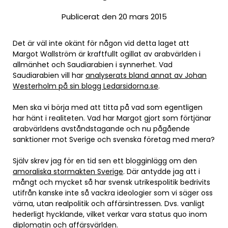
Publicerat den 20 mars 2015
Det är väl inte okänt för någon vid detta laget att
Margot Wallström är kraftfullt ogillat av arabvärlden i
allmänhet och Saudiarabien i synnerhet. Vad
Saudiarabien vill har
analyserats bland annat av Johan
Westerholm på sin blogg Ledarsidorna.se
.
Men ska vi börja med att titta på vad som egentligen
har hänt i realiteten. Vad har Margot gjort som förtjänar
arabvärldens avståndstagande och nu pågående
sanktioner mot Sverige och svenska företag med mera?
Själv skrev jag för en tid sen ett blogginlägg om den
amoraliska stormakten Sverige
. Där antydde jag att i
mångt och mycket så har svensk utrikespolitik bedrivits
utifrån kanske inte så vackra ideologier som vi säger oss
värna, utan realpolitik och affärsintressen. Dvs. vanligt
hederligt hycklande, vilket verkar vara status quo inom
diplomatin och affärsvärlden.