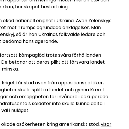
rkan, har skapat bestörtning.
n ökad nationell enighet i Ukraina. Även Zelenskyjs
svaret mot Trumps ogrundade anklagelser. Man
lenskyj, så är han Ukrainas folkvalde ledare och
att bedöma hans agerande.
r fortsatt kämpaglöd trots svåra förhållanden
e betonar att deras plikt att försvara landet
e minska.
 kriget får stöd även från oppositionspolitiker,
heter skulle splittra landet och gynna Kreml.
ingar och omöjligheten för invånare i ockuperade
ratusentals soldater inte skulle kunna delta i
val i nuläget.
 ökade osäkerheten kring amerikanskt stöd,
visar