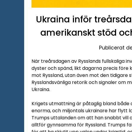
Ukraina inför treårsd
amerikanskt stöd oc
Publicerat d
När treårsdagen av Rysslands fullskaliga in
dyster och spänd, likt dagarna precis före k
mot Ryssland, utan även mot den tidigare s
Rysslandsvänliga retorik och signaler om m
Ukraina.
Krigets utmattning är påtaglig bland både ci
enorma, och miljontals ukrainare har flytt 
Trumps uttalanden om att han snabbt vill a
alltför gynnsamma för Ryssland. Trumps fal
för att ha skjutit upp valen under krigsti