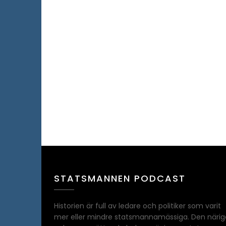
STATSMANNEN PODCAST
Historien är full av ledare och politiker som varit
mer eller mindre statsmannamässiga. Den närig