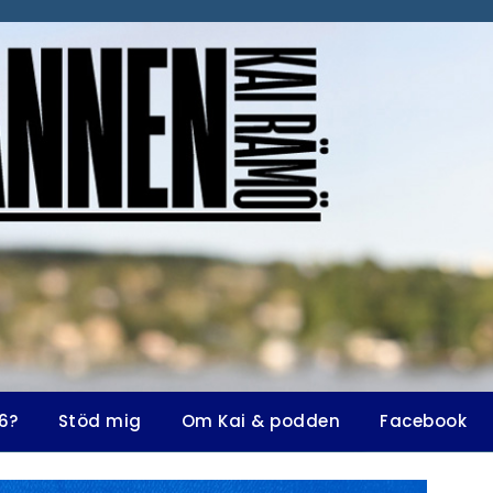
6?
Stöd mig
Om Kai & podden
Facebook