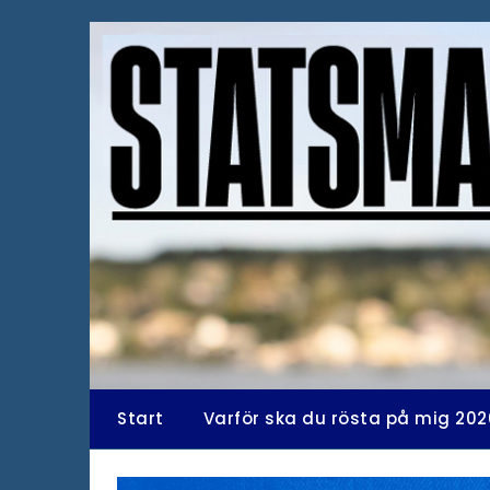
Hoppa
till
innehåll
Start
Varför ska du rösta på mig 202