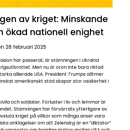
agen av kriget: Minskande
h ökad nationell enighet
en 28 februari 2025
vasion har passerat, är stämningen i Ukraina
rigsutbrottet. Men nu är oron inte bara riktad
tarka allierade USA. President Trumps alltmer
inskat amerikanskt stöd skapar stor osäkerhet i
vila och soldater. Förluster i liv och lemmar är
landet. Stämningen har förvärrats ytterligare av
vsluta kriget på villkor som många anser vara
ska anklagelser om att Zelenskyj är en ”diktator”
d, och rapporter om hemliga möten mellan USA och