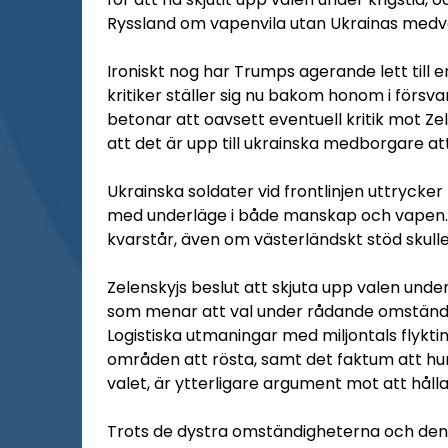
Ryssland om vapenvila utan Ukrainas medve
Ironiskt nog har Trumps agerande lett till e
kritiker ställer sig nu bakom honom i för
betonar att oavsett eventuell kritik mot Ze
att det är upp till ukrainska medborgare 
Ukrainska soldater vid frontlinjen uttrycke
med underläge i både manskap och vapen. D
kvarstår, även om västerländskt stöd skull
Zelenskyjs beslut att skjuta upp valen under
som menar att val under rådande omständig
Logistiska utmaningar med miljontals flykt
områden att rösta, samt det faktum att hund
valet, är ytterligare argument mot att hålla 
Trots de dystra omständigheterna och den