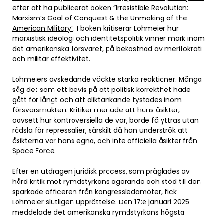
efter att ha publicerat boken ”Irresistible Revolution:
Marxism’s Goal of Conquest & the Unmaking of the
American Military”
. I boken kritiserar Lohmeier hur
marxistisk ideologi och identitetspolitik vinner mark inom
det amerikanska försvaret, på bekostnad av meritokrati
och militär effektivitet.
Lohmeiers avskedande väckte starka reaktioner. Många
såg det som ett bevis på att politisk korrekthet hade
gått för långt och att oliktänkande tystades inom
försvarsmakten. Kritiker menade att hans åsikter,
oavsett hur kontroversiella de var, borde få yttras utan
rädsla för repressalier, särskilt då han underströk att
åsikterna var hans egna, och inte officiella åsikter från
Space Force.
Efter en utdragen juridisk process, som präglades av
hård kritik mot rymdstyrkans agerande och stöd till den
sparkade officeren från kongressledamöter, fick
Lohmeier slutligen upprättelse. Den 17:e januari 2025
meddelade det amerikanska rymdstyrkans högsta