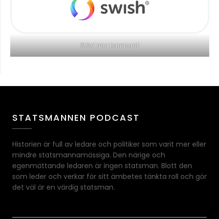
Stöd min kampanj!
STATSMANNEN PODCAST
Historien är full av ledare och politiker som varit mer eller
mindre statsmannamässiga. Den närige och
egenmättande ledaren är ingen statsman. Blott den
som leder och verkar för sitt ämbetes tänkta roll och gör
det väl är en värdig statsman.