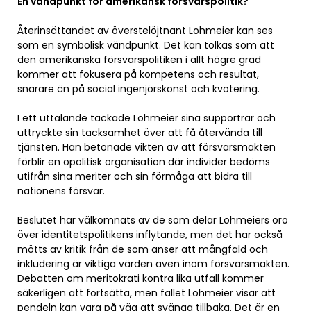
En vändpunkt för amerikansk försvarspolitik?
Återinsättandet av överstelöjtnant Lohmeier kan ses
som en symbolisk vändpunkt. Det kan tolkas som att
den amerikanska försvarspolitiken i allt högre grad
kommer att fokusera på kompetens och resultat,
snarare än på social ingenjörskonst och kvotering.
I ett uttalande tackade Lohmeier sina supportrar och
uttryckte sin tacksamhet över att få återvända till
tjänsten. Han betonade vikten av att försvarsmakten
förblir en opolitisk organisation där individer bedöms
utifrån sina meriter och sin förmåga att bidra till
nationens försvar.
Beslutet har välkomnats av de som delar Lohmeiers oro
över identitetspolitikens inflytande, men det har också
mötts av kritik från de som anser att mångfald och
inkludering är viktiga värden även inom försvarsmakten.
Debatten om meritokrati kontra lika utfall kommer
säkerligen att fortsätta, men fallet Lohmeier visar att
pendeln kan vara på väg att svänga tillbaka. Det är en