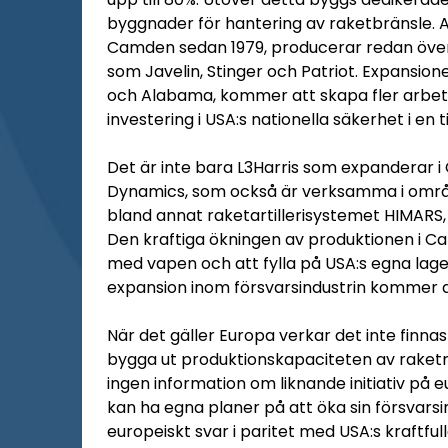
byggnader för hantering av raketbränsle. 
Camden sedan 1979, producerar redan över
som Javelin, Stinger och Patriot. Expansione
och Alabama, kommer att skapa fler arbetst
investering i USA:s nationella säkerhet i en t
Det är inte bara L3Harris som expanderar 
Dynamics, som också är verksamma i områd
bland annat raketartillerisystemet HIMARS, 
Den kraftiga ökningen av produktionen i C
med vapen och att fylla på USA:s egna lag
expansion inom försvarsindustrin kommer att 
När det gäller Europa verkar det inte finna
bygga ut produktionskapaciteten av raketm
ingen information om liknande initiativ på 
kan ha egna planer på att öka sin försvarsi
europeiskt svar i paritet med USA:s kraftfull