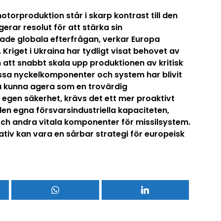
orproduktion står i skarp kontrast till den
rar resolut för att stärka sin
kade globala efterfrågan, verkar Europa
. Kriget i Ukraina har tydligt visat behovet av
att snabbt skala upp produktionen av kritisk
issa nyckelkomponenter och system har blivit
a kunna agera som en trovärdig
 egen säkerhet, krävs det ett mer proaktivt
en egna försvarsindustriella kapaciteten,
och andra vitala komponenter för missilsystem.
iativ kan vara en sårbar strategi för europeisk