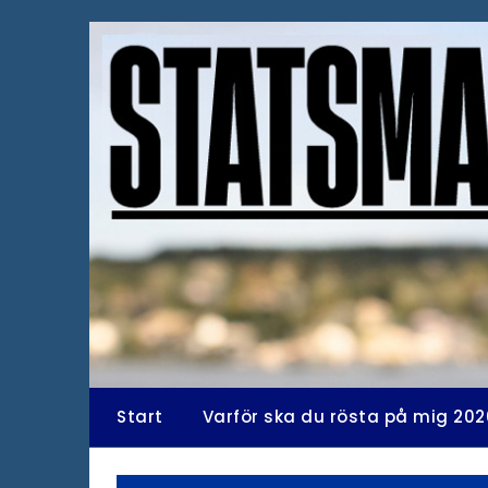
Hoppa
till
innehåll
Start
Varför ska du rösta på mig 202