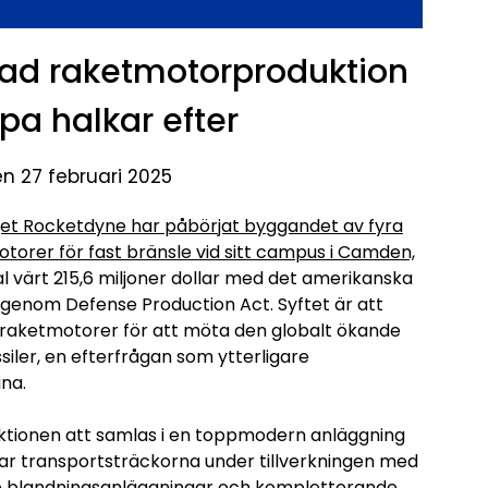
kad raketmotorproduktion
a halkar efter
en 27 februari 2025
jet Rocketdyne har påbörjat byggandet av fyra
torer för fast bränsle vid sitt campus i Camden,
al värt 215,6 miljoner dollar med det amerikanska
genom Defense Production Act. Syftet är att
av raketmotorer för att möta den globalt ökande
siler, en efterfrågan som ytterligare
ina.
ktionen att samlas i en toppmodern anläggning
ar transportsträckorna under tillverkningen med
de blandningsanläggningar och kompletterande