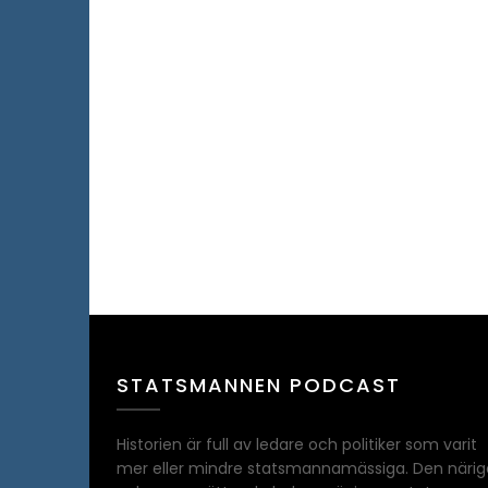
STATSMANNEN PODCAST
Historien är full av ledare och politiker som varit
mer eller mindre statsmannamässiga. Den närig