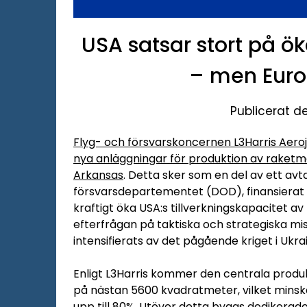
USA satsar stort på ö
– men Europ
Publicerat d
Flyg- och försvarskoncernen L3Harris Aero
nya anläggningar för produktion av raketmo
Arkansas
. Detta sker som en del av ett avt
försvarsdepartementet (DOD), finansierat 
kraftigt öka USA:s tillverkningskapacitet 
efterfrågan på taktiska och strategiska mis
intensifierats av det pågående kriget i Ukra
Enligt L3Harris kommer den centrala produ
på nästan 5600 kvadratmeter, vilket minsk
upp till 80%. Utöver detta byggs dedikera