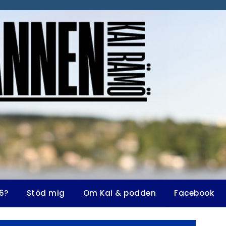
6?
Stöd mig
Om Kai & podden
Facebook