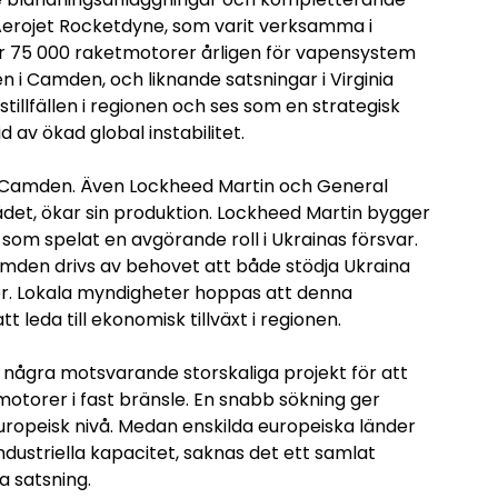
Aerojet Rocketdyne, som varit verksamma i
 75 000 raketmotorer årligen för vapensystem
n i Camden, och liknande satsningar i Virginia
illfällen i regionen och ses som en strategisk
id av ökad global instabilitet.
i Camden. Även Lockheed Martin och General
et, ökar sin produktion. Lockheed Martin bygger
som spelat en avgörande roll i Ukrainas försvar.
amden drivs av behovet att både stödja Ukraina
er. Lokala myndigheter hoppas att denna
leda till ekonomisk tillväxt i regionen.
s några motsvarande storskaliga projekt för att
otorer i fast bränsle. En snabb sökning ger
europeisk nivå. Medan enskilda europeiska länder
ndustriella kapacitet, saknas det ett samlat
a satsning.