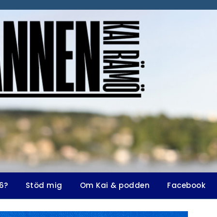
6?
Stöd mig
Om Kai & podden
Facebook