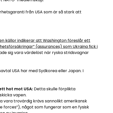
erhetsgaranti från USA som är så stark att
en källor indikerar att Washington föreslår ett
etsförsäkringar” (assurances) som Ukraina fick i
de sig vara värdelöst när ryska stridsvagnar
savtal USA har med Sydkorea eller Japan. I
ett hot mot USA:
Detta skulle förplikta
 skicka vapen.
ka vara trovärdig krävs sannolikt amerikansk
e forces”), något som fungerar som en fysisk