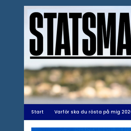
Hoppa
till
innehåll
Start
Varför ska du rösta på mig 202