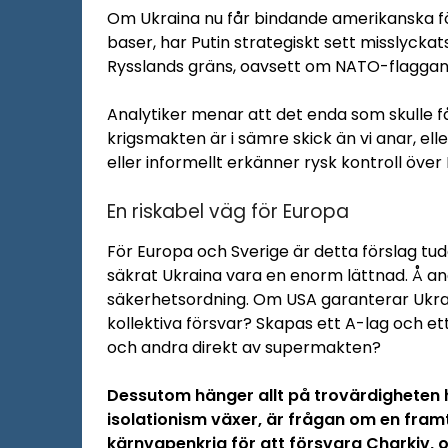
Om Ukraina nu får bindande amerikanska f
baser, har Putin strategiskt sett misslyckat
Rysslands gräns, oavsett om NATO-flaggan v
Analytiker menar att det enda som skulle 
krigsmakten är i sämre skick än vi anar, ell
eller informellt erkänner rysk kontroll öve
En riskabel väg för Europa
För Europa och Sverige är detta förslag tude
säkrat Ukraina vara en enorm lättnad. Å an
säkerhetsordning. Om USA garanterar Ukrain
kollektiva försvar? Skapas ett A-lag och ett
och andra direkt av supermakten?
Dessutom hänger allt på trovärdigheten h
isolationism växer, är frågan om en framt
kärnvapenkrig för att försvara Charkiv, o