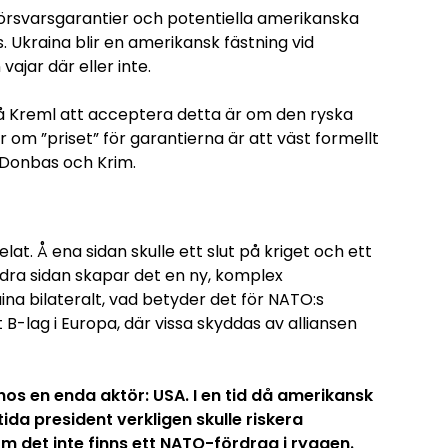
örsvarsgarantier och potentiella amerikanska
s. Ukraina blir en amerikansk fästning vid
ajar där eller inte.
få Kreml att acceptera detta är om den ryska
er om ”priset” för garantierna är att väst formellt
r Donbas och Krim.
lat. Å ena sidan skulle ett slut på kriget och ett
dra sidan skapar det en ny, komplex
a bilateralt, vad betyder det för NATO:s
 B-lag i Europa, där vissa skyddas av alliansen
os en enda aktör: USA. I en tid då amerikansk
ida president verkligen skulle riskera
m det inte finns ett NATO-fördrag i ryggen.