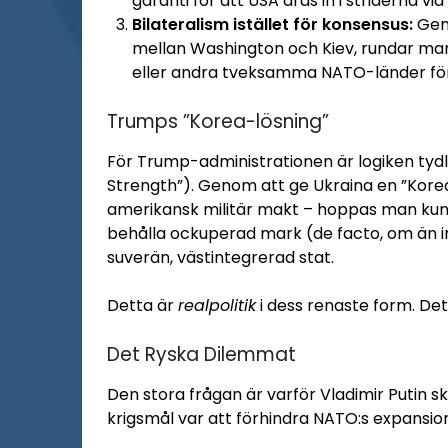
garanti för att USA dras in i striderna vid
Bilateralism istället för konsensus:
Geno
mellan Washington och Kiev, rundar man
eller andra tveksamma NATO-länder förl
Trumps ”Korea-lösning”
För Trump-administrationen är logiken tydli
Strength”). Genom att ge Ukraina en ”Korea-
amerikansk militär makt – hoppas man kunna
behålla ockuperad mark (de facto, om än in
suverän, västintegrerad stat.
Detta är
realpolitik
i dess renaste form. Det 
Det Ryska Dilemmat
Den stora frågan är varför Vladimir Putin s
krigsmål var att förhindra NATO:s expansion