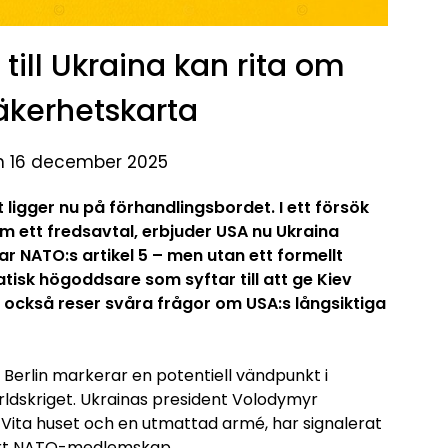
 till Ukraina kan rita om
äkerhetskarta
en 16 december 2025
ligger nu på förhandlingsbordet. I ett försök
am ett fredsavtal, erbjuder USA nu Ukraina
r NATO:s artikel 5 – men utan ett formellt
tisk högoddsare som syftar till att ge Kiev
också reser svåra frågor om USA:s långsiktiga
 Berlin markerar en potentiell vändpunkt i
rldskriget. Ukrainas president Volodymyr
i Vita huset och en utmattad armé, har signalerat
bart NATO-medlemskap.