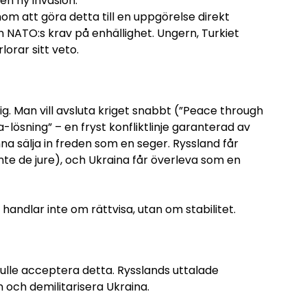
 en ny invasion.
m att göra detta till en uppgörelse direkt
 NATO:s krav på enhällighet. Ungern, Turkiet
orar sitt veto.
g. Man vill avsluta kriget snabbt (”Peace through
lösning” – en fryst konfliktlinje garanterad av
 sälja in freden som en seger. Ryssland får
te de jure), och Ukraina får överleva som en
handlar inte om rättvisa, utan om stabilitet.
kulle acceptera detta. Rysslands uttalade
 och demilitarisera Ukraina.