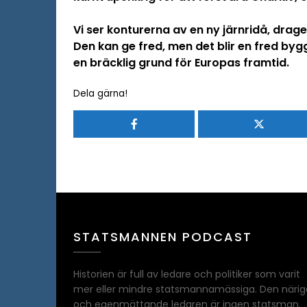
Vi ser konturerna av en ny järnridå, drag
Den kan ge fred, men det blir en fred by
en bräcklig grund för Europas framtid.
Dela gärna!
STATSMANNEN PODCAST
Historien är full av ledare och politiker som varit
mer eller mindre statsmannamässiga. Den närig
och egenmättande ledaren är ingen statsman.