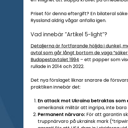
Priset för denna eftergift? En bilateral säk
Ryssland aldrig vågar anfalla igen.
Vad innebär ”Artikel 5-light”?
Detaljerna är fortfarande höljda i dunkel, m
avtal som går långt bortom de vaga ”säkerh
Budapestavtalet 1994
– ett papper som visa
rullade in 2014 och 2022.
Det nya förslaget liknar snarare de försvar
praktiken innebär det:
En attack mot Ukraina betraktas som 
amerikansk militär att ingripa, inte bara
Permanent närvaro:
För att garantin s
truppnärvaro på ukrainsk mark (”tripwir