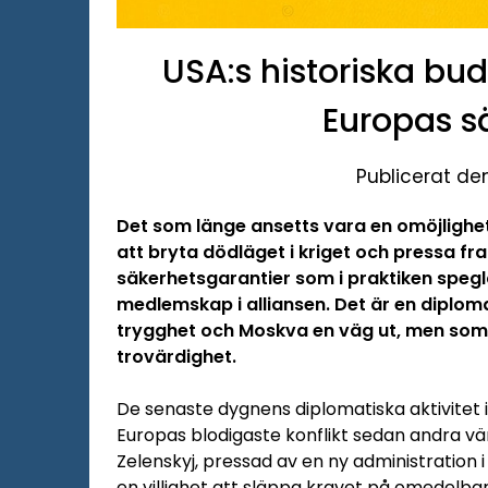
USA:s historiska bud
Europas s
Publicerat d
Det som länge ansetts vara en omöjlighet 
att bryta dödläget i kriget och pressa fr
säkerhetsgarantier som i praktiken spegla
medlemskap i alliansen. Det är en diploma
trygghet och Moskva en väg ut, men som 
trovärdighet.
De senaste dygnens diplomatiska aktivitet i
Europas blodigaste konflikt sedan andra vä
Zelenskyj, pressad av en ny administration 
en villighet att släppa kravet på omedel