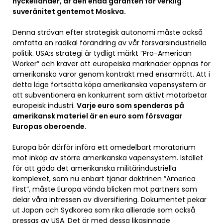
nyckelländer, är den enda garanten för verklig
suveränitet gentemot Moskva.
Denna strävan efter strategisk autonomi måste också
omfatta en radikal förändring av vår försvarsindustriella
politik. USA:s strategi är tydligt märkt ”Pro-American
Worker” och kräver att europeiska marknader öppnas för
amerikanska varor genom kontrakt med ensamrätt. Att i
detta läge fortsätta köpa amerikanska vapensystem är
att subventionera en konkurrent som aktivt motarbetar
europeisk industri.
Varje euro som spenderas på
amerikansk materiel är en euro som försvagar
Europas oberoende.
Europa bör därför införa ett omedelbart moratorium
mot inköp av större amerikanska vapensystem. Istället
för att göda det amerikanska militärindustriella
komplexet, som nu enbart tjänar doktrinen ”America
First”, måste Europa vända blicken mot partners som
delar våra intressen av diversifiering. Dokumentet pekar
ut Japan och Sydkorea som rika allierade som också
pressas av USA. Det är med dessa likasinnade