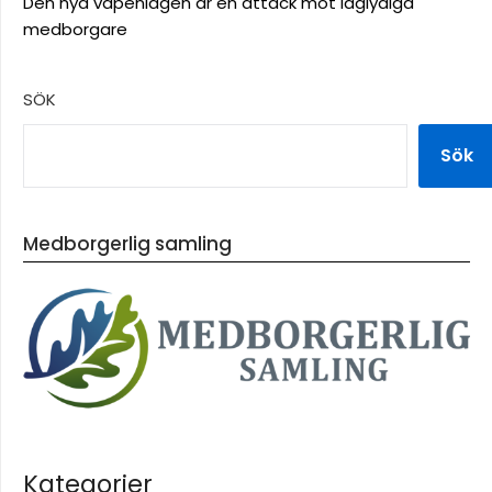
Den nya vapenlagen är en attack mot laglydiga
medborgare
SÖK
Sök
Medborgerlig samling
Kategorier