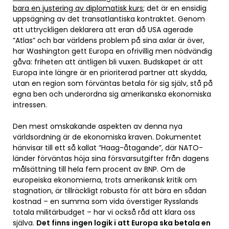
bara en justering av diplomatisk kurs
; det är en ensidig
uppsägning av det transatlantiska kontraktet. Genom
att uttryckligen deklarera att eran då USA agerade
”Atlas” och bar världens problem på sina axlar är över,
har Washington gett Europa en ofrivillig men nödvändig
gåva: friheten att äntligen bli vuxen. Budskapet är att
Europa inte längre är en prioriterad partner att skydda,
utan en region som förväntas betala för sig själv, stå på
egna ben och underordna sig amerikanska ekonomiska
intressen.
Den mest omskakande aspekten av denna nya
världsordning är de ekonomiska kraven. Dokumentet
hänvisar till ett så kallat ”Haag-åtagande”, där NATO-
länder förväntas höja sina försvarsutgifter från dagens
målsättning till hela fem procent av BNP. Om de
europeiska ekonomierna, trots amerikansk kritik om
stagnation, är tillräckligt robusta för att bära en sådan
kostnad – en summa som vida överstiger Rysslands
totala militärbudget – har vi också råd att klara oss
själva.
Det finns ingen logik i att Europa ska betala en