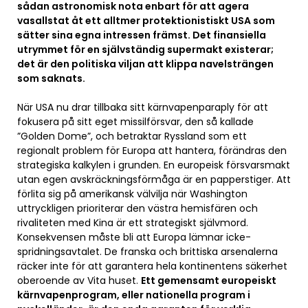
sådan astronomisk nota enbart för att agera
vasallstat åt ett alltmer protektionistiskt USA som
sätter sina egna intressen främst. Det finansiella
utrymmet för en självständig supermakt existerar;
det är den politiska viljan att klippa navelsträngen
som saknats.
När USA nu drar tillbaka sitt kärnvapenparaply för att
fokusera på sitt eget missilförsvar, den så kallade
”Golden Dome”, och betraktar Ryssland som ett
regionalt problem för Europa att hantera, förändras den
strategiska kalkylen i grunden. En europeisk försvarsmakt
utan egen avskräckningsförmåga är en papperstiger. Att
förlita sig på amerikansk välvilja när Washington
uttryckligen prioriterar den västra hemisfären och
rivaliteten med Kina är ett strategiskt självmord.
Konsekvensen måste bli att Europa lämnar icke-
spridningsavtalet. De franska och brittiska arsenalerna
räcker inte för att garantera hela kontinentens säkerhet
oberoende av Vita huset.
Ett gemensamt europeiskt
kärnvapenprogram, eller nationella program i