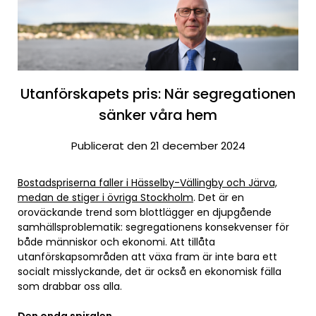
Utanförskapets pris: När segregationen
sänker våra hem
Publicerat den 21 december 2024
Bostadspriserna faller i Hässelby-Vällingby och Järva,
medan de stiger i övriga Stockholm
. Det är en
oroväckande trend som blottlägger en djupgående
samhällsproblematik: segregationens konsekvenser för
både människor och ekonomi. Att tillåta
utanförskapsområden att växa fram är inte bara ett
socialt misslyckande, det är också en ekonomisk fälla
som drabbar oss alla.
Den onda spiralen