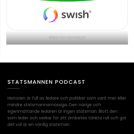
Stöd min kampanj!
STATSMANNEN PODCAST
Historien är full av ledare och politiker som varit mer eller
mindre statsmannamässiga. Den närige och
egenmättande ledaren är ingen statsman. Blott den
som leder och verkar för sitt ämbetes tänkta roll och gör
det väl är en värdig statsman.