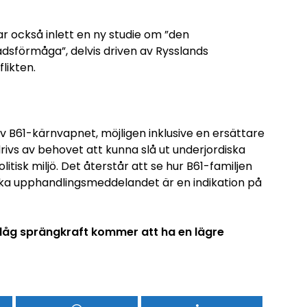
 också inlett en ny studie om ”den
förmåga”, delvis driven av Rysslands
likten.
v B61-kärnvapnet, möjligen inklusive en ersättare
 drivs av behovet att kunna slå ut underjordiska
isk miljö. Det återstår att se hur B61-familjen
ka upphandlingsmeddelandet är en indikation på
åg sprängkraft kommer att ha en lägre