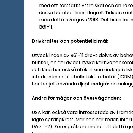
med ett förstärkt yttre skal och en rak
dessa bomber finns i lagret. Tidigare ant
men detta övergavs 2018. Det finns för 
B61-11.
Drivkrafter och potentiella mål:
Utvecklingen av B61-11 drevs delvis av beh
bunker, en del av det ryska kärnvapenkomm
och Kina har också utökat sina underjordiska
interkontinentala ballistiska robotar (ICB
har börjat använda djupt nedgrävda anlägg
Andra förmågor och överväganden:
USA kan också vara intresserade av framti
lägre sprängkraft. Marinen har redan infört
(W76-2). Förespråkare menar att detta ger vä