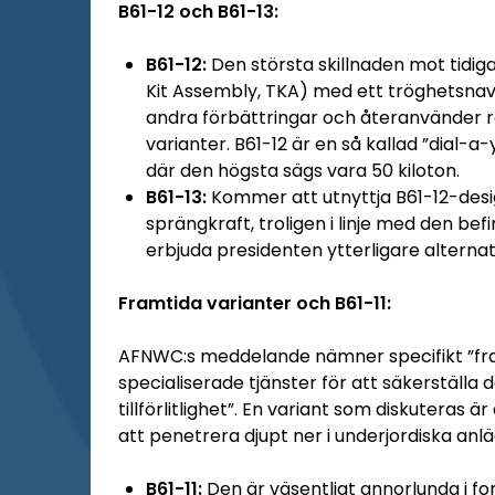
B61-12 och B61-13:
B61-12:
Den största skillnaden mot tidigar
Kit Assembly, TKA) med ett tröghetsnav
andra förbättringar och återanvänder 
varianter. B61-12 är en så kallad ”dial-
där den högsta sägs vara 50 kiloton.
B61-13:
Kommer att utnyttja B61-12-desi
sprängkraft, troligen i linje med den bef
erbjuda presidenten ytterligare alternat
Framtida varianter och B61-11:
AFNWC:s meddelande nämner specifikt ”fra
specialiserade tjänster för att säkerställa 
tillförlitlighet”. En variant som diskuteras ä
att penetrera djupt ner i underjordiska anl
B61-11:
Den är väsentligt annorlunda i f