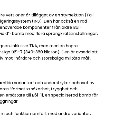
e versioner är tillägget av en styrsektion (Tail
igeringssystem (INS). Den har också en rad
renoverade komponenter från äldre B61-
a-yield”-bomb med flera sprängkraftsinställningar,
gnen, inklusive TKA, men med en högre
intliga B61-7 (340-360 kiloton). Den är avsedd att
iv mot ”hårdare och storskaliga militära mål”.
mtida varianter” och understryker behovet av
deras ”fortsatta säkerhet, trygghet och
r en ersättare till B61-11, en specialiserad bomb för
äggningar.
orm och funktion jämfört med andra varianter,