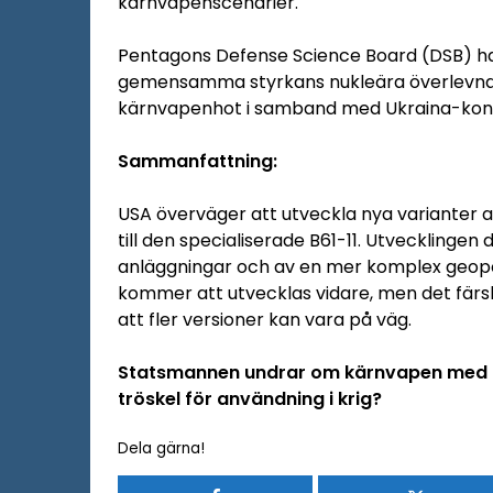
kärnvapenscenarier.
Pentagons Defense Science Board (DSB) har
gemensamma styrkans nukleära överlevnads
kärnvapenhot i samband med Ukraina-konf
Sammanfattning:
USA överväger att utveckla nya varianter a
till den specialiserade B61-11. Utvecklingen
anläggningar och av en mer komplex geopolit
kommer att utvecklas vidare, men det färs
att fler versioner kan vara på väg.
Statsmannen undrar om kärnvapen med l
tröskel för användning i krig?
Dela gärna!