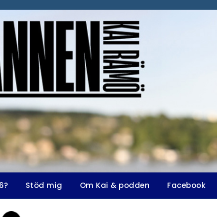
6?
Stöd mig
Om Kai & podden
Facebook