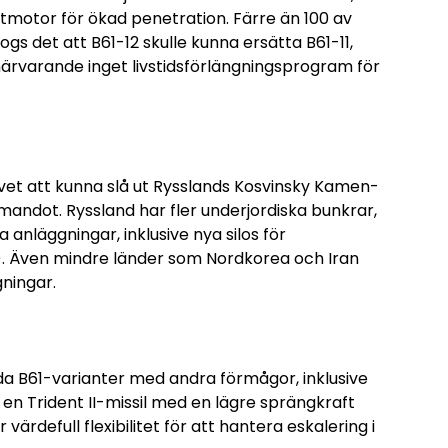
etmotor för ökad penetration. Färre än 100 av
ogs det att B61-12 skulle kunna ersätta B61-11,
närvarande inget livstidsförlängningsprogram för
ovet att kunna slå ut Rysslands Kosvinsky Kamen-
andot. Ryssland har fler underjordiska bunkrar,
 anläggningar, inklusive nya silos för
M). Även mindre länder som Nordkorea och Iran
ningar.
da B61-varianter med andra förmågor, inklusive
 en Trident II-missil med en lägre sprängkraft
rdefull flexibilitet för att hantera eskalering i