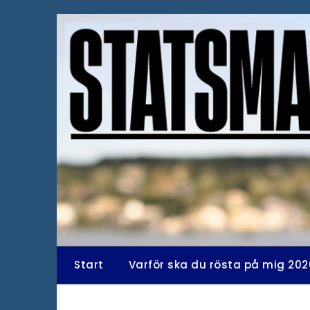
Hoppa
till
innehåll
Start
Varför ska du rösta på mig 202