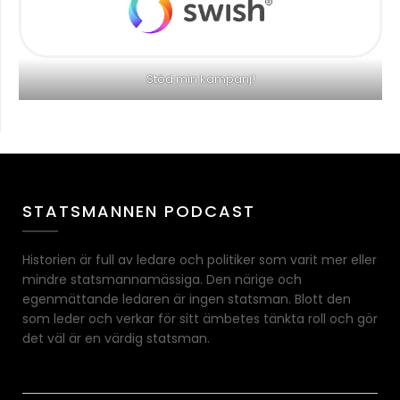
Stöd min kampanj!
STATSMANNEN PODCAST
Historien är full av ledare och politiker som varit mer eller
mindre statsmannamässiga. Den närige och
egenmättande ledaren är ingen statsman. Blott den
som leder och verkar för sitt ämbetes tänkta roll och gör
det väl är en värdig statsman.