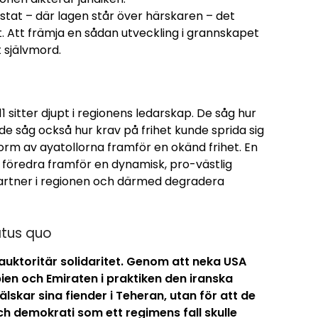
tat – där lagen står över härskaren – det
. Att främja en sådan utveckling i grannskapet
t självmord.
 sitter djupt i regionens ledarskap. De såg hur
de såg också hur krav på frihet kunde sprida sig
 form av ayatollorna framför en okänd frihet. En
att föredra framför en dynamisk, pro-västlig
partner i regionen och därmed degradera
atus quo
auktoritär solidaritet. Genom att neka USA
abien och Emiraten i praktiken den iranska
 älskar sina fiender i Teheran, utan för att de
ch demokrati som ett regimens fall skulle