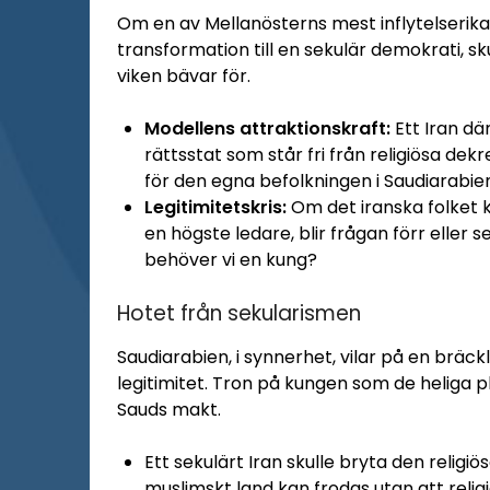
Om en av Mellanösterns mest inflytelserik
transformation till en sekulär demokrati, s
viken bävar för.
Modellens attraktionskraft:
Ett Iran dä
rättsstat som står fri från religiösa dekr
för den egna befolkningen i Saudiarabie
Legitimitetskris:
Om det iranska folket k
en högste ledare, blir frågan förr eller 
behöver vi en kung?
Hotet från sekularismen
Saudiarabien, i synnerhet, vilar på en bräc
legitimitet. Tron på kungen som de heliga
Sauds makt.
Ett sekulärt Iran skulle bryta den religi
muslimskt land kan frodas utan att religi