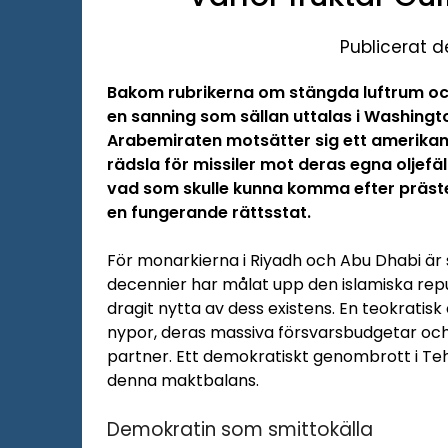
Publicerat d
Bakom rubrikerna om stängda luftrum och d
en sanning som sällan uttalas i Washingt
Arabemiraten motsätter sig ett amerikans
rädsla för missiler mot deras egna oljefäl
vad som skulle kunna komma efter präste
en fungerande rättsstat.
För monarkierna i Riyadh och Abu Dhabi är st
decennier har målat upp den islamiska repub
dragit nytta av dess existens. En teokratis
nypor, deras massiva försvarsbudgetar och
partner. Ett demokratiskt genombrott i Te
denna maktbalans.
Demokratin som smittokälla