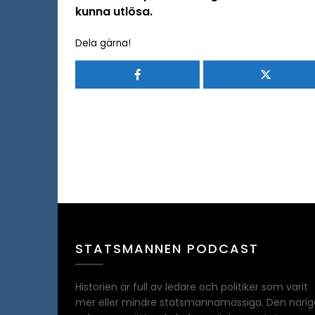
kunna utlösa.
Dela gärna!
STATSMANNEN PODCAST
Historien är full av ledare och politiker som varit
mer eller mindre statsmannamässiga. Den närig