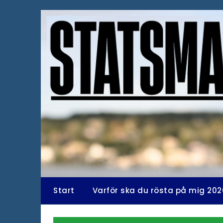
Hoppa
till
innehåll
Start
Varför ska du rösta på mig 202