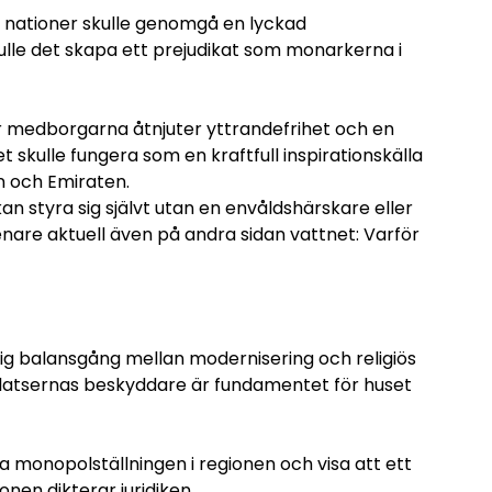
a nationer skulle genomgå en lyckad
kulle det skapa ett prejudikat som monarkerna i
r medborgarna åtnjuter yttrandefrihet och en
et skulle fungera som en kraftfull inspirationskälla
n och Emiraten.
an styra sig självt utan en envåldshärskare eller
senare aktuell även på andra sidan vattnet: Varför
klig balansgång mellan modernisering och religiös
 platsernas beskyddare är fundamentet för huset
ösa monopolställningen i regionen och visa att ett
onen dikterar juridiken.