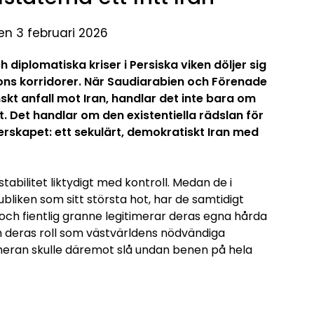
en 3 februari 2026
iplomatiska kriser i Persiska viken döljer sig
ons korridorer. När Saudiarabien och Förenade
kt anfall mot Iran, handlar det inte bara om
t. Det handlar om den existentiella rädslan för
rskapet: ett sekulärt, demokratiskt Iran med
abilitet liktydigt med kontroll. Medan de i
liken som sitt största hot, har de samtidigt
k och fientlig granne legitimerar deras egna hårda
 deras roll som västvärldens nödvändiga
heran skulle däremot slå undan benen på hela