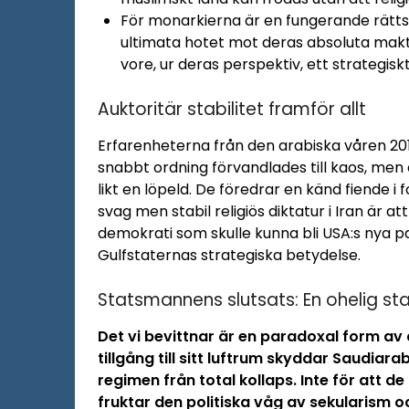
För monarkierna är en fungerande rättss
ultimata hotet mot deras absoluta makt
vore, ur deras perspektiv, ett strategisk
Auktoritär stabilitet framför allt
Erfarenheterna från den arabiska våren 2011
snabbt ordning förvandlades till kaos, men 
likt en löpeld. De föredrar en känd fiende i
svag men stabil religiös diktatur i Iran är 
demokrati som skulle kunna bli USA:s nya 
Gulfstaternas strategiska betydelse.
Statsmannens slutsats: En ohelig st
Det vi bevittnar är en paradoxal form av 
tillgång till sitt luftrum skyddar Saudiar
regimen från total kollaps. Inte för att de
fruktar den politiska våg av sekularism o