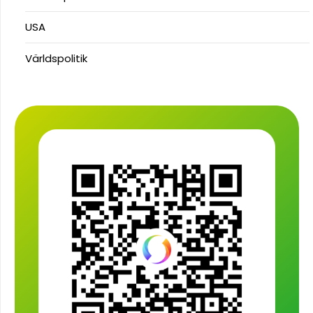
USA
Världspolitik