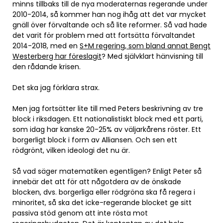
minns tillbaks till de nya moderaternas regerande under
2010-2014, så kommer han nog ihåg att det var mycket
gnäll över förvaltande och så lite reformer. Så vad hade
det varit för problem med att fortsätta förvaltandet
2014-2018, med en
S+M regering, som bland annat Bengt
Westerberg har föreslagit
? Med självklart hänvisning till
den rådande krisen.
Det ska jag förklara strax.
Men jag fortsätter lite till med Peters beskrivning av tre
block i riksdagen. Ett nationalistiskt block med ett parti,
som idag har kanske 20-25% av väljarkårens röster. Ett
borgerligt block i form av Alliansen. Och sen ett
rödgrönt, vilken ideologi det nu är.
Så vad säger matematiken egentligen? Enligt Peter så
innebär det att för att någotdera av de önskade
blocken, dvs. borgerliga eller rödgröna ska få regera i
minoritet, så ska det icke-regerande blocket ge sitt
passiva stöd genom att inte rösta mot