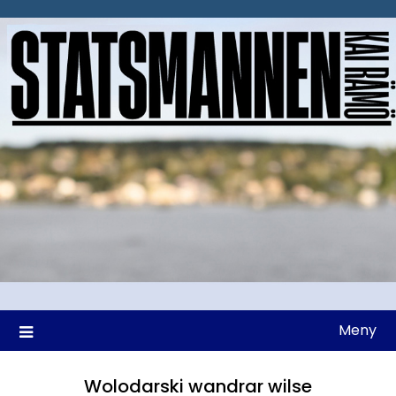
Hoppa
till
innehåll
Meny
Wolodarski wandrar wilse