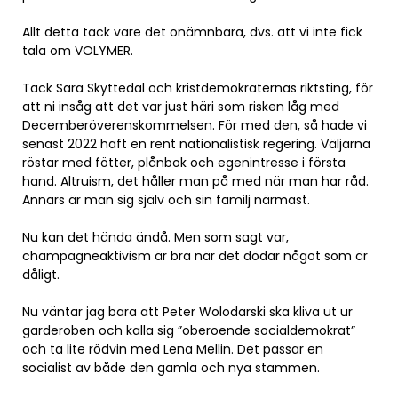
Allt detta tack vare det onämnbara, dvs. att vi inte fick
tala om VOLYMER.
Tack Sara Skyttedal och kristdemokraternas riktsting, för
att ni insåg att det var just häri som risken låg med
Decemberöverenskommelsen. För med den, så hade vi
senast 2022 haft en rent nationalistisk regering. Väljarna
röstar med fötter, plånbok och egenintresse i första
hand. Altruism, det håller man på med när man har råd.
Annars är man sig själv och sin familj närmast.
Nu kan det hända ändå. Men som sagt var,
champagneaktivism är bra när det dödar något som är
dåligt.
Nu väntar jag bara att Peter Wolodarski ska kliva ut ur
garderoben och kalla sig ”oberoende socialdemokrat”
och ta lite rödvin med Lena Mellin. Det passar en
socialist av både den gamla och nya stammen.