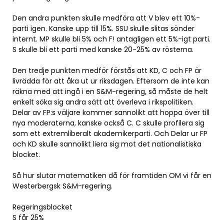
Den andra punkten skulle medföra att V blev ett 10%-
parti igen. Kanske upp till 15%. SSU skulle slitas sönder
internt. MP skulle bli 5% och F! antagligen ett 5%-igt parti.
S skulle bli ett parti med kanske 20-25% av rösterna.
Den tredje punkten medför förstås att KD, C och FP är
livrädda för att åka ut ur riksdagen. Eftersom de inte kan
räkna med att ingå i en S&M-regering, så måste de helt
enkelt söka sig andra sätt att överleva i rikspolitiken.
Delar av FP:s väljare kommer sannolikt att hoppa över till
nya moderaterna, kanske också C. C skulle profilera sig
som ett extremliberalt akademikerparti. Och Delar ur FP
och KD skulle sannolikt liera sig mot det nationalistiska
blocket.
Så hur slutar matematiken då för framtiden OM vi får en
Westerbergsk S&M-regering.
Regeringsblocket
S får 25%