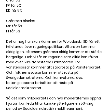
C får 5%
FP får 5%
KD får 5%
Grönrosa blocket
MP får 5%
F! får 5%
Det är nog här skon klämmer för Wolodarski. SD får ett
inflytande över regeringspolitiken. Alliansen kommer
aldrig igen, eftersom grönrosa aldrig kommer att stödja
borgerliga. Och vi får en regering som alltid kan räkna
med över 50% av rösterna i kammaren. För
vänstersossar kommer att stödrösta på Vänsterpartiet.
Och folkhemssossar kommer att rösta på
Sverigedemokraterna. Och kärnväljarna, dvs.
betongsossarna fortsätter att rösta på
Socialdemokraterna.
Så det som miljöpartiets och nya moderaternas öppna
hjärtan kan leda till är kanske ytterligare en 50-årig
period av Socialdemokratisk makthegemoni.