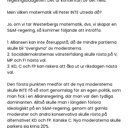
regeringsbudgeten. Det är kontentan av det hela.
Men vilken matematik vill Peter INTE utreda då?
Jo, om vi tar Westerbergs matematik, dvs. vi skapar en
S&M-regering, så kommer följande att inträffa.
1. Alliansen kan inte återuppstå, då de mindre partierna
skulle bli ”övergivna” av moderaterna.
2. Socialdemokraternas vänsterfalang skulle rösta på V,
MP och F! nästa val.
3. KD, C och FP kan riskera att åka ut ur riksdagen nästa
val.
Den första punkten medför att de nya moderaterna
skulle INTE få så stort genomslag för sin egen politik, som
man fick i en Alliansregering, där man var den tydliga
dominanten. Alltså skulle man i längden förlora
ideologiskt på en S&M-regering, genom att gamla
moderater och andra konservativa skulle rösta på
alternativet KD och FP. Kanske C. Nya moderaterna skulle
parkera sig kring 20%.