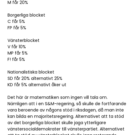
M får 20%
Borgerliga blocket
C får 5%
FP får 5%
Vänsterblocket
V får 10%
MP får 5%
F! får 5%
Nationalistiska blocket
SD får 20% alternativt 25%
KD får 5% alternativt åker ut
Det här är matematiken som ingen vill tala om.
Nämligen att i en S&M-regering, så skulle de fortfarande
vara beroende av någons stöd i riksdagen, då man inte
kan bilda en majoritetsregering. Alternativet att ta stöd
av det borgerliga blocket skulle jaga ytterligare
vänstersocialdemokrater till vänsterpartiet. Alternativet