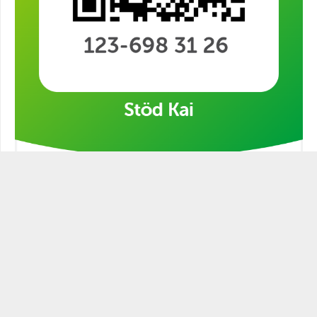
Stöd min kampanj!