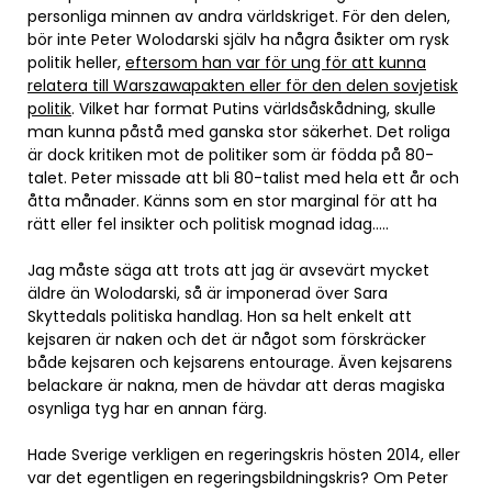
personliga minnen av andra världskriget. För den delen,
bör inte Peter Wolodarski själv ha några åsikter om rysk
politik heller,
eftersom han var för ung för att kunna
relatera till Warszawapakten eller för den delen sovjetisk
politik
. Vilket har format Putins världsåskådning, skulle
man kunna påstå med ganska stor säkerhet. Det roliga
är dock kritiken mot de politiker som är födda på 80-
talet. Peter missade att bli 80-talist med hela ett år och
åtta månader. Känns som en stor marginal för att ha
rätt eller fel insikter och politisk mognad idag…..
Jag måste säga att trots att jag är avsevärt mycket
äldre än Wolodarski, så är imponerad över Sara
Skyttedals politiska handlag. Hon sa helt enkelt att
kejsaren är naken och det är något som förskräcker
både kejsaren och kejsarens entourage. Även kejsarens
belackare är nakna, men de hävdar att deras magiska
osynliga tyg har en annan färg.
Hade Sverige verkligen en regeringskris hösten 2014, eller
var det egentligen en regeringsbildningskris? Om Peter