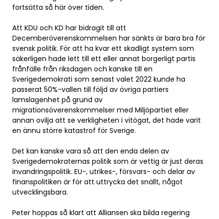
fortsätta så här över tiden.
Att KDU och KD har bidragit till att
Decemberöverenskommelsen har sänkts är bara bra för
svensk politik. För att ha kvar ett skadligt system som
säkerligen hade lett till ett eller annat borgerligt partis
frånfälle från riksdagen och kanske till en
Sverigedemokrati som senast valet 2022 kunde ha
passerat 50%-vallen till följd av övriga partiers
lamslagenhet på grund av
migrationsöverenskommelser med Miljöpartiet eller
annan ovilja att se verkligheten i vitögat, det hade varit
en ännu större katastrof för Sverige.
Det kan kanske vara så att den enda delen av
Sverigedemokraternas politik som är vettig är just deras
invandringspolitik. EU-, utrikes-, försvars- och delar av
finanspolitiken är för att uttrycka det snällt, något
utvecklingsbara.
Peter hoppas så klart att Alliansen ska bilda regering