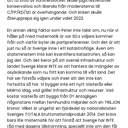
att ta stöd av vänsterblocket skulle jaga resterande
konservativa och liberala från moderaterna till
C/FP/KD/SD är överhängande. Och krisen skulle
återupprepa sig igen under valet 2022.
En annan viktig faktor som Peter inte talar om, nu när vi
håller på med matematik är var SD:s väljare kommer
från och varför byter de partipreferenser. Och det är att
just nu så är Sverige inne i ett katastrofläge. Även om
statsministern inte kan kvantifiera katastrofen, så kan
jag det. Och det beror på att svensk infrastruktur och
landet Sverige klarar INTE av att hantera de mängder av
asylsökande som nu fritt kan komma till vårt land. Det
här ser förstås väljare och inser att det inte kan
fortsätta så här. Vi bygger inte ett nytt Västerås eller
Malmö idag, vad gäller infrastruktur och resurser. Vad
kostar Västerås att bygga från 0? Antagligen
någonstans mellan femhundra miljarder och en TRILJON
kronor. Vilket är ungefär en fjärdedel av nationalstaten
Sveriges TOTALA bruttonationalprodukt 2014. Det krävs
bara lite matematik för att förstå att Sverige har INTE
råd med dagens tillströmning, speciellt inte om den får