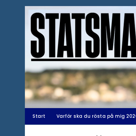
Hoppa
till
innehåll
Start
Varför ska du rösta på mig 202