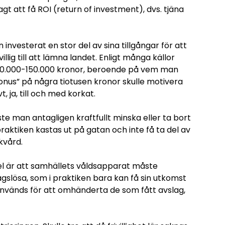
sagt att få ROI (return of investment), dvs. tjäna
 investerat en stor del av sina tillgångar för att
ivillig till att lämna landet. Enligt många källor
an 50.000-150.000 kronor, beroende på vem man
onus” på några tiotusen kronor skulle motivera
t, ja, till och med korkat.
åste man antagligen kraftfullt minska eller ta bort
praktiken kastas ut på gatan och inte få ta del av
kvård.
el är att samhällets våldsapparat måste
slösa, som i praktiken bara kan få sin utkomst
 används för att omhänderta de som fått avslag,