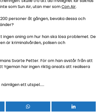
rieringen. Skulle tro att då frivillighet lär saknas
 inte som Sun Air, utan mer som
Con Air
.
a 200 personer åt gången, bevaka dessa och
mländer?
t ingen aning om hur han ska lösa problemet. De
n är kriminalvården, polisen och
mans Svarte Petter. För om han avstår från att
tt Ygeman har ingen riktig ansats att realisera
n, nämligen ett utspel……