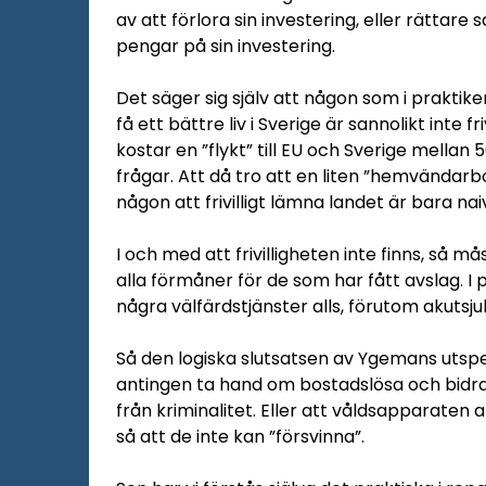
av att förlora sin investering, eller rättare 
pengar på sin investering.
Det säger sig själv att någon som i praktiken
få ett bättre liv i Sverige är sannolikt inte fr
kostar en ”flykt” till EU och Sverige mell
frågar. Att då tro att en liten ”hemvändarb
någon att frivilligt lämna landet är bara naiv
I och med att frivilligheten inte finns, så m
alla förmåner för de som har fått avslag. I 
några välfärdstjänster alls, förutom akutsju
Så den logiska slutsatsen av Ygemans utsp
antingen ta hand om bostadslösa och bidrag
från kriminalitet. Eller att våldsapparaten
så att de inte kan ”försvinna”.