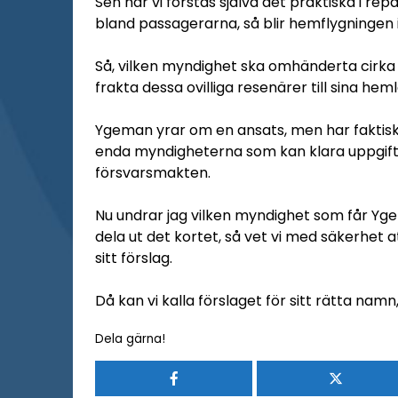
Sen har vi förstås själva det praktiska i repat
bland passagerarna, så blir hemflygningen
Så, vilken myndighet ska omhänderta cirk
frakta dessa ovilliga resenärer till sina he
Ygeman yrar om en ansats, men har faktisk
enda myndigheterna som kan klara uppgifte
försvarsmakten.
Nu undrar jag vilken myndighet som får Yge
dela ut det kortet, så vet vi med säkerhet a
sitt förslag.
Då kan vi kalla förslaget för sitt rätta nam
Dela gärna!