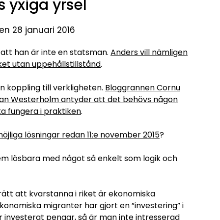
yxiga yrsel
en 28 januari 2016
 att han är inte en statsman.
Anders vill nämligen
ket utan uppehållstillstånd
.
n koppling till verkligheten.
Bloggrannen Cornu
an Westerholm antyder att det behövs någon
ka fungera i praktiken
.
möjliga lösningar redan 11:e november 2015
?
lem lösbara med något så enkelt som logik och
rätt att kvarstanna i riket är ekonomiska
ekonomiska migranter har gjort en ”investering” i
r investerat pengar, så är man inte intresserad