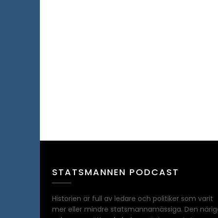
STATSMANNEN PODCAST
Historien är full av ledare och politiker som varit
mer eller mindre statsmannamässiga. Den närig