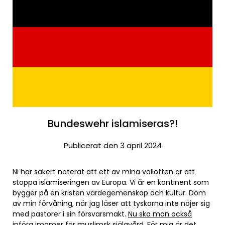
Bundeswehr islamiseras?!
Publicerat den 3 april 2024
Ni har säkert noterat att ett av mina vallöften är att
stoppa islamiseringen av Europa. Vi är en kontinent som
bygger på en kristen värdegemenskap och kultur. Döm
av min förvåning, när jag läser att tyskarna inte nöjer sig
med pastorer i sin försvarsmakt.
Nu ska man också
införa imamer för muslimsk själavård
. För mig är det