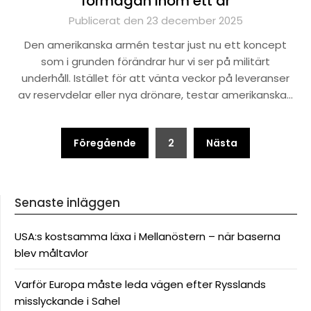
förmågan inom ett år
Publicerat den 23 december 2025
Den amerikanska armén testar just nu ett koncept
som i grunden förändrar hur vi ser på militärt
underhåll. Istället för att vänta veckor på leveranser
av reservdelar eller nya drönare, testar amerikanska…
Sidnumrering
Föregående
2
Nästa
för
inlägg
Senaste inläggen
USA:s kostsamma läxa i Mellanöstern – när baserna
blev måltavlor
Varför Europa måste leda vägen efter Rysslands
misslyckande i Sahel