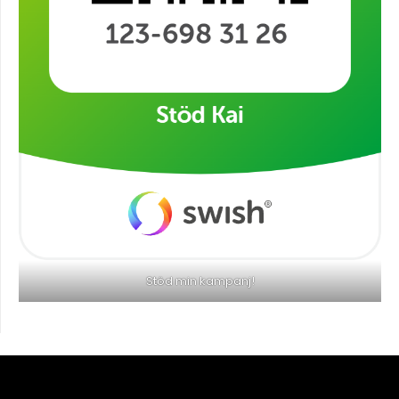
Stöd min kampanj!