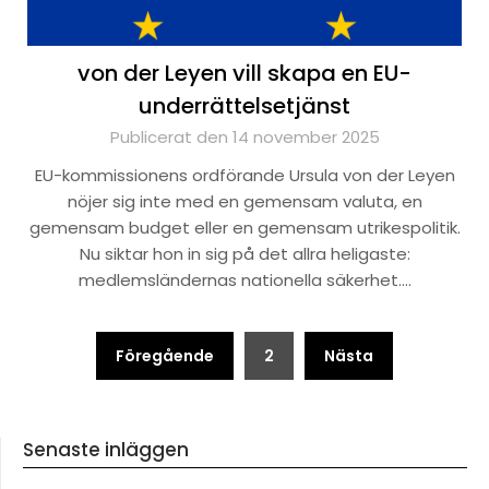
von der Leyen vill skapa en EU-
underrättelsetjänst
Publicerat den 14 november 2025
EU-kommissionens ordförande Ursula von der Leyen
nöjer sig inte med en gemensam valuta, en
gemensam budget eller en gemensam utrikespolitik.
Nu siktar hon in sig på det allra heligaste:
medlemsländernas nationella säkerhet….
Sidnumrering
Föregående
2
Nästa
för
inlägg
Senaste inläggen