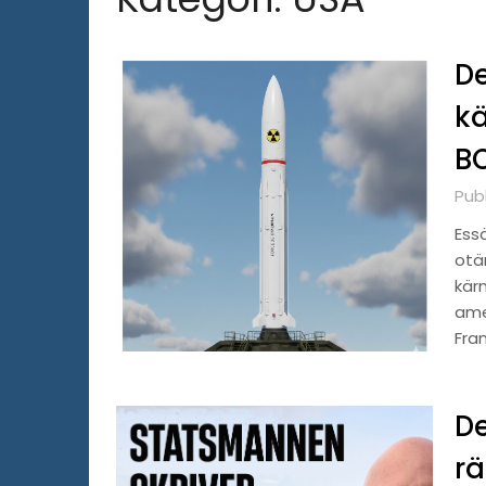
De
kä
B
Pub
Ess
otä
kärn
ame
Fra
De
rä