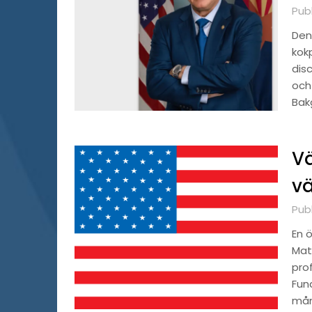
Publ
Den
kok
disc
och
Bak
V
vä
Pub
En 
Mat
prof
Fun
må