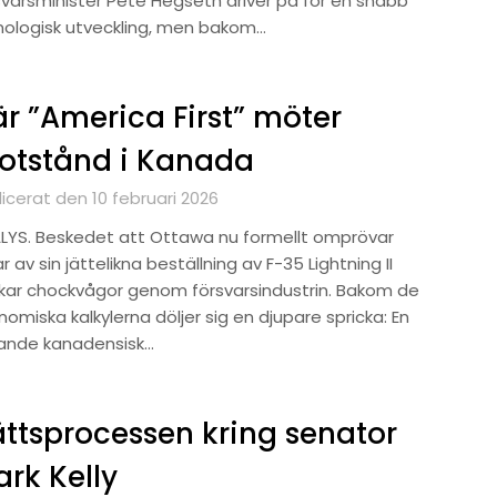
svarsminister Pete Hegseth driver på för en snabb
nologisk utveckling, men bakom…
r ”America First” möter
otstånd i Kanada
icerat den 10 februari 2026
LYS. Beskedet att Ottawa nu formellt omprövar
r av sin jättelikna beställning av F-35 Lightning II
ckar chockvågor genom försvarsindustrin. Bakom de
omiska kalkylerna döljer sig en djupare spricka: En
ande kanadensisk…
ttsprocessen kring senator
rk Kelly