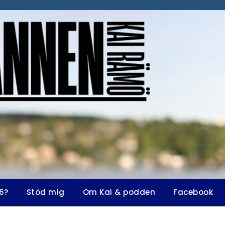
6?
Stöd mig
Om Kai & podden
Facebook