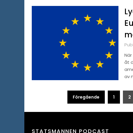
Ly
E
m
Publ
När
åt 
ame
av m
Sidnumrering
Föregående
1
2
för
inlägg
STATSMANNEN PODCAST