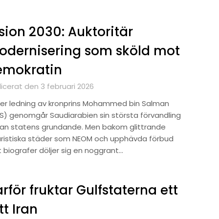
sion 2030: Auktoritär
dernisering som sköld mot
emokratin
icerat den 3 februari 2026
er ledning av kronprins Mohammed bin Salman
S) genomgår Saudiarabien sin största förvandling
an statens grundande. Men bakom glittrande
uristiska städer som NEOM och upphävda förbud
 biografer döljer sig en noggrant…
rför fruktar Gulfstaterna ett
itt Iran