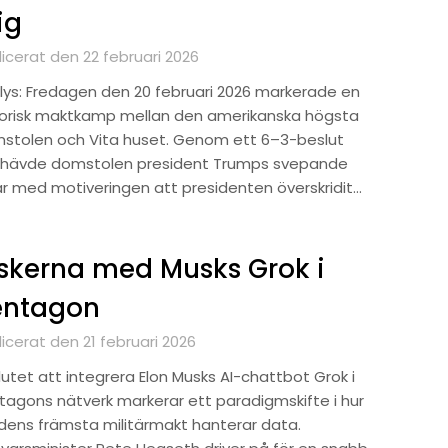
ig
icerat den 22 februari 2026
lys: Fredagen den 20 februari 2026 markerade en
torisk maktkamp mellan den amerikanska högsta
stolen och Vita huset. Genom ett 6–3-beslut
hävde domstolen president Trumps svepande
lar med motiveringen att presidenten överskridit…
skerna med Musks Grok i
entagon
icerat den 21 februari 2026
lutet att integrera Elon Musks AI-chattbot Grok i
tagons nätverk markerar ett paradigmskifte i hur
ldens främsta militärmakt hanterar data.