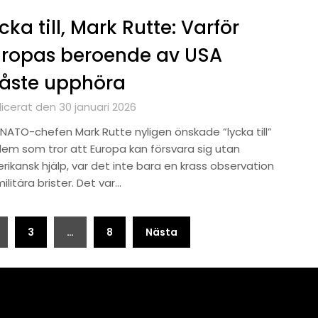
cka till, Mark Rutte: Varför
uropas beroende av USA
åste upphöra
icerat den 30 januari 2026
 NATO-chefen Mark Rutte nyligen önskade ”lycka till”
dem som tror att Europa kan försvara sig utan
rikansk hjälp, var det inte bara en krass observation
ilitära brister. Det var…
3
…
8
Nästa