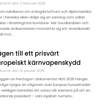
icerat den 3 februari 2026
om rubrikerna om stängda luftrum och diplomatiska
er i Persiska viken döljer sig en sanning som sällan
alas i Washingtons korridorer. När Saudiarabien och
enade Arabemiraten motsätter sig ett amerikanskt
all mot…
gen till ett prisvärt
uropeiskt kärnvapenskydd
icerat den 31 januari 2026
kuggan av Pentagon-dokumentet NDS 2026 hänger
fråga tyngre än någonsin över Europas huvudstäder:
i verkligen beredda att satsa vår existens på att en
rikansk president – vars lojalitet numera…