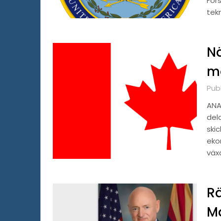
För
tek
Nä
m
Publ
ANA
dela
ski
ekon
väx
Rä
Ma