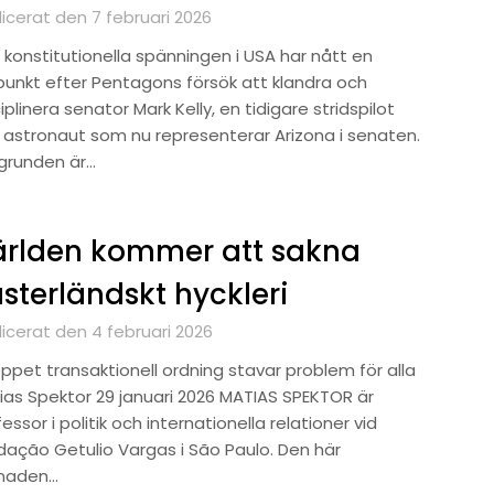
icerat den 7 februari 2026
 konstitutionella spänningen i USA har nått en
punkt efter Pentagons försök att klandra och
iplinera senator Mark Kelly, en tidigare stridspilot
 astronaut som nu representerar Arizona i senaten.
grunden är…
ärlden kommer att sakna
sterländskt hyckleri
licerat den 4 februari 2026
öppet transaktionell ordning stavar problem för alla
ias Spektor 29 januari 2026 MATIAS SPEKTOR är
essor i politik och internationella relationer vid
dação Getulio Vargas i São Paulo. Den här
naden…