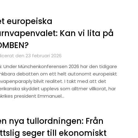
t europeiska
rnvapenvalet: Kan vi lita på
OMBEN?
licerat den 23 februari 2026
ä: Under Münchenkonferensen 2026 har den tidigare
nkbara debatten om ett helt autonomt europeiskt
vapenparaply blivit realitet. I takt med att det
rikanska skyddet upplevs som alltmer villkorat, har
nkrikes president Emmanuel…
n nya tullordningen: Från
ttslig seger till ekonomiskt