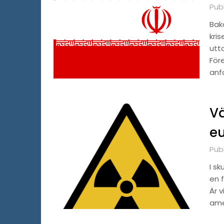
Publ
Bak
kris
utt
För
anf
Vä
e
Publ
I s
en 
Är v
ame