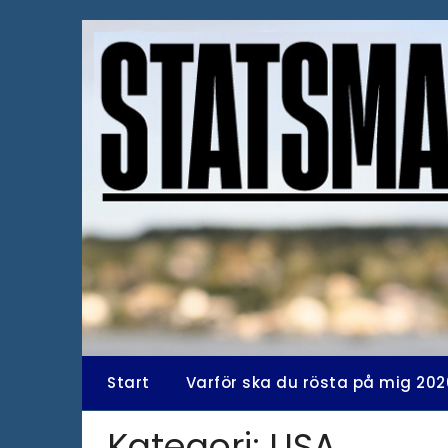
Hoppa
till
innehåll
Start
Varför ska du rösta på mig 202
Kategori:
USA