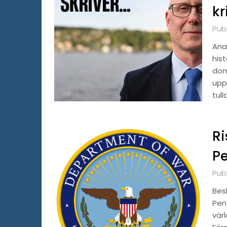
kr
Publ
Ana
his
dom
upp
tul
Ri
P
Publ
Bes
Pen
vär