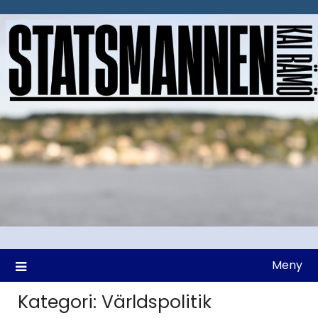
Hoppa
till
innehåll
Meny
Kategori:
Världspolitik