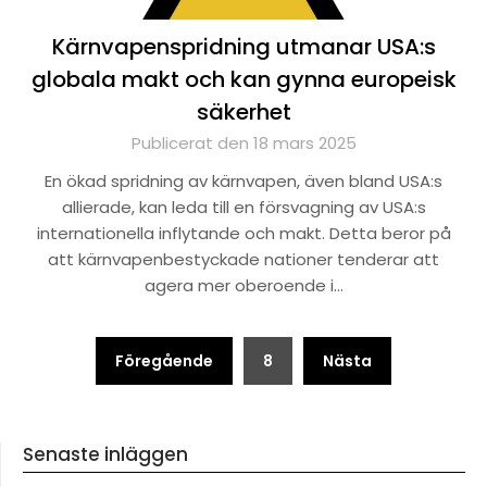
Kärnvapenspridning utmanar USA:s
globala makt och kan gynna europeisk
säkerhet
Publicerat den 18 mars 2025
En ökad spridning av kärnvapen, även bland USA:s
allierade, kan leda till en försvagning av USA:s
internationella inflytande och makt. Detta beror på
att kärnvapenbestyckade nationer tenderar att
agera mer oberoende i…
Sidnumrering
Föregående
8
Nästa
för
inlägg
Senaste inläggen