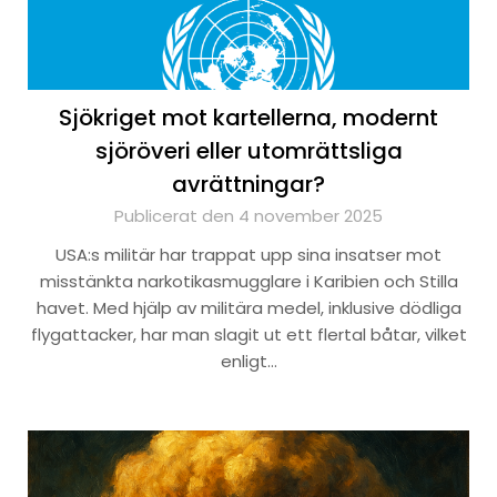
Sjökriget mot kartellerna, modernt
sjöröveri eller utomrättsliga
avrättningar?
Publicerat den 4 november 2025
USA:s militär har trappat upp sina insatser mot
misstänkta narkotikasmugglare i Karibien och Stilla
havet. Med hjälp av militära medel, inklusive dödliga
flygattacker, har man slagit ut ett flertal båtar, vilket
enligt…