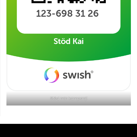
Stöd min kampanj!