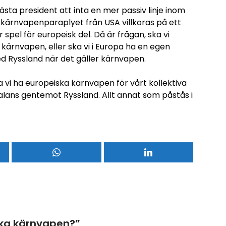
sta president att inta en mer passiv linje inom
 kärnvapenparaplyet från USA villkoras på ett
ur spel för europeisk del. Då är frågan, ska vi
 kärnvapen, eller ska vi i Europa ha en egen
d Ryssland när det gäller kärnvapen.
ka vi ha europeiska kärnvapen för vårt kollektiva
balans gentemot Ryssland. Allt annat som påstås i
ska kärnvapen?
”