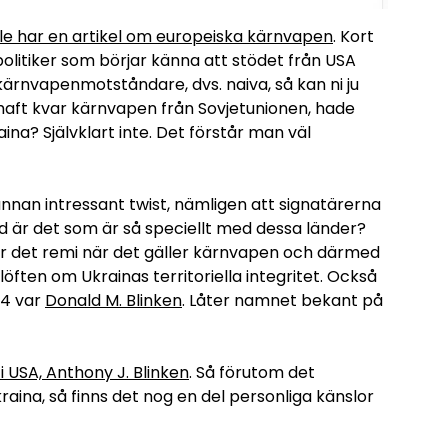
e har en artikel om europeiska kärnvapen
. Kort
 politiker som börjar känna att stödet från USA
r kärnvapenmotståndare, dvs. naiva, så kan ni ju
haft kvar kärnvapen från Sovjetunionen, hade
ina? Självklart inte. Det förstår man väl
an intressant twist, nämligen att signatärerna
ad är det som är så speciellt med dessa länder?
 är det remi när det gäller kärnvapen och därmed
löften om Ukrainas territoriella integritet. Också
94 var
Donald M. Blinken
. Låter namnet bekant på
i USA, Anthony J. Blinken
. Så förutom det
kraina, så finns det nog en del personliga känslor