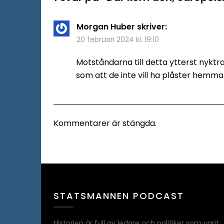
Morgan Huber
skriver:
20 februari 2024 kl. 19:10
Motståndarna till detta ytterst nyktr
som att de inte vill ha plåster hemma fö
Kommentarer är stängda.
STATSMANNEN PODCAST
Historien är full av ledare och politiker som varit