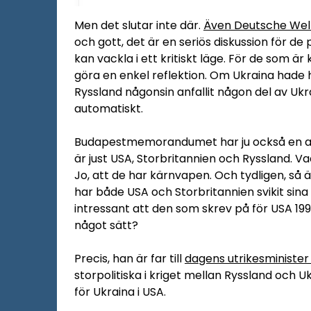
Men det slutar inte där.
Även Deutsche Well
och gott, det är en seriös diskussion för de
kan vackla i ett kritiskt läge. För de som ä
göra en enkel reflektion. Om Ukraina hade 
Ryssland någonsin anfallit någon del av Ukra
automatiskt.
Budapestmemorandumet har ju också en ann
är just USA, Storbritannien och Ryssland. V
Jo, att de har kärnvapen. Och tydligen, så
har både USA och Storbritannien svikit sina 
intressant att den som skrev på för USA 19
något sätt?
Precis, han är far till
dagens utrikesminister 
storpolitiska i kriget mellan Ryssland och U
för Ukraina i USA.