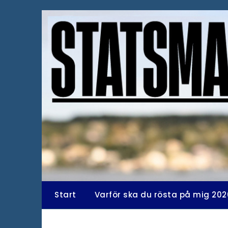
Hoppa
till
innehåll
Start
Varför ska du rösta på mig 202