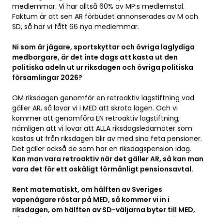
medlemmar. Vi har alltså 60% av MP:s medlemstal.
Faktum är att sen AR förbudet annonserades av M och
SD, så har vi fått 66 nya medlemmar.
Ni som är jägare, sportskyttar och övriga laglydiga
medborgare, är det inte dags att kasta ut den
politiska adeln ut ur riksdagen och övriga politiska
församlingar 2026?
OM riksdagen genomför en retroaktiv lagstiftning vad
gäller AR, så lovar vi i MED att skrota lagen. Och vi
kommer att genomföra EN retroaktiv lagstiftning,
nämligen att vi lovar att ALLA riksdagsledamöter som
kastas ut från riksdagen blir av med sina feta pensioner.
Det gäller också de som har en riksdagspension idag.
Kan man vara retroaktiv när det gäller AR, så kan man
vara det för ett oskäligt förmånligt pensionsavtal.
Rent matematiskt, om hälften av Sveriges
vapenägare röstar på MED, så kommer vi in i
riksdagen, om hälften av SD-väljarna byter till MED,