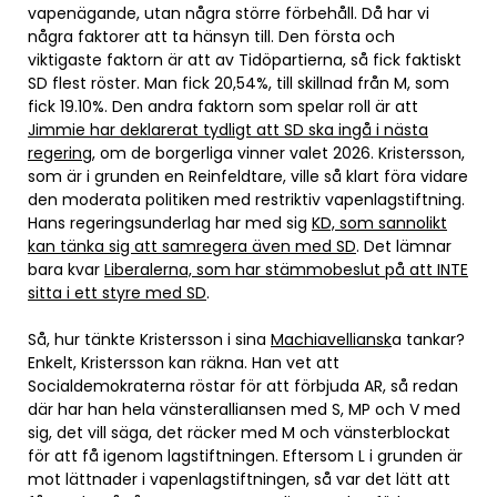
vapenägande, utan några större förbehåll. Då har vi
några faktorer att ta hänsyn till. Den första och
viktigaste faktorn är att av Tidöpartierna, så fick faktiskt
SD flest röster. Man fick 20,54%, till skillnad från M, som
fick 19.10%. Den andra faktorn som spelar roll är att
Jimmie har deklarerat tydligt att SD ska ingå i nästa
regering
, om de borgerliga vinner valet 2026. Kristersson,
som är i grunden en Reinfeldtare, ville så klart föra vidare
den moderata politiken med restriktiv vapenlagstiftning.
Hans regeringsunderlag har med sig
KD, som sannolikt
kan tänka sig att samregera även med SD
. Det lämnar
bara kvar
Liberalerna, som har stämmobeslut på att INTE
sitta i ett styre med SD
.
Så, hur tänkte Kristersson i sina
Machiavelliansk
a tankar?
Enkelt, Kristersson kan räkna. Han vet att
Socialdemokraterna röstar för att förbjuda AR, så redan
där har han hela vänsteralliansen med S, MP och V med
sig, det vill säga, det räcker med M och vänsterblockat
för att få igenom lagstiftningen. Eftersom L i grunden är
mot lättnader i vapenlagstiftningen, så var det lätt att