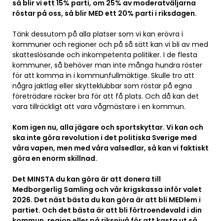
så blir vi ett 15% parti, om 25% av moderatväljarna
röstar på oss, så blir MED ett 20% parti i riksdagen.
Tänk dessutom på alla platser som vi kan erövra i
kommuner och regioner och på så sätt kan vi bli av med
skatteslösande och inkompetenta politiker. I de flesta
kommuner, så behöver man inte många hundra röster
för att komma in i kommunfullmäktige. Skulle tro att
några jaktlag eller skytteklubbar som röstar på egna
företrädare räcker bra för att få plats. Och då kan det
vara tillräckligt att vara vågmästare i en kommun.
Kom igen nu, alla jägare och sportskyttar. Vi kan och
ska inte göra revolution i det politiska Sverige med
våra vapen, men med våra valsedlar, så kan vi faktiskt
göra en enorm skillnad.
Det MINSTA du kan göra är att donera till
Medborgerlig Samling och vår krigskassa inför valet
2026. Det näst bästa du kan göra är att bli MEDlem i
partiet. Och det bästa är att bli förtroendevald i din
kommun, region eller på riksnivå för att kasta ut så