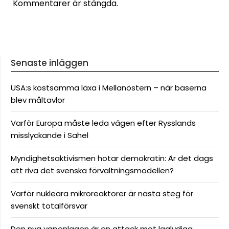
Kommentarer är stängda.
Senaste inläggen
USA:s kostsamma läxa i Mellanöstern – när baserna
blev måltavlor
Varför Europa måste leda vägen efter Rysslands
misslyckande i Sahel
Myndighetsaktivismen hotar demokratin: Är det dags
att riva det svenska förvaltningsmodellen?
Varför nukleära mikroreaktorer är nästa steg för
svenskt totalförsvar
Den nya vapenlagen är en attack mot laglydiga