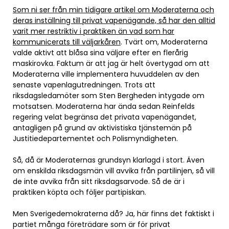
Som ni ser från min tidigare artikel om Moderaterna och
deras inställning till privat vapenägande, så har den alltid
varit mer restriktiv i praktiken än vad som har
kommunicerats till väljarkåren
. Tvärt om, Moderaterna
valde aktivt att blåsa sina väljare efter en flerårig
maskirovka. Faktum är att jag är helt övertygad om att
Moderaterna ville implementera huvuddelen av den
senaste vapenlagutredningen. Trots att
riksdagsledamöter som Sten Bergheden intygade om
motsatsen. Moderaterna har ända sedan Reinfelds
regering velat begränsa det privata vapenägandet,
antagligen på grund av aktivistiska tjänstemän på
Justitiedepartementet och Polismyndigheten.
Så, då är Moderaternas grundsyn klarlagd i stort. Även
om enskilda riksdagsmän vill avvika från partilinjen, så vill
de inte avvika från sitt riksdagsarvode. Så de är i
praktiken köpta och följer partipiskan.
Men Sverigedemokraterna då? Ja, här finns det faktiskt i
partiet många företrädare som är för privat