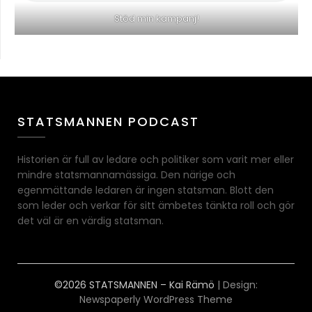
Stöd min kampanj!
STATSMANNEN PODCAST
Historien är full av ledare och politiker som varit mer eller
mindre statsmannamässiga. Den närige och
egenmättande ledaren är ingen statsman. Blott den
som leder och verkar för sitt ämbetes tänkta roll och gör
det väl är en värdig statsman.
©2026 STATSMANNEN – Kai Rämö
| Design:
Newspaperly WordPress Theme