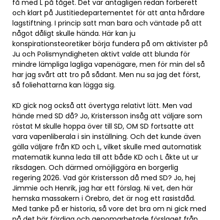
få med L på tåget. Det var antagligen redan förberett
och klart på Justitiedepartementet för att anta hårdare
lagstiftning. I princip satt man bara och väntade på att
något dåligt skulle hända. Här kan ju
konspirationsteoretiker börja fundera på om aktivister på
Ju och Polismyndigheten aktivt valde att blunda för
mindre lämpliga lagliga vapenägare, men för min del så
har jag svårt att tro på sådant. Men nu sa jag det först,
så foliehattarna kan lägga sig.
KD gick nog också att övertyga relativt lätt. Men vad
hände med SD då? Jo, Kristersson insåg att väljare som
röstat M skulle hoppa över till SD, OM SD fortsatte att
vara vapenliberala i sin inställning. Och det kunde även
gälla väljare från KD och L, vilket skulle med automatisk
matematik kunna leda till att både KD och L åkte ut ur
riksdagen. Och därmed omöjliggöra en borgerlig
regering 2026. Vad gör Kristersson då med SD? Jo, hej
Jimmie och Henrik, jag har ett förslag. Ni vet, den här
hemska massakern i Örebro, det är nog ett rasistdåd.
Med tanke på er historia, så vore det bra om ni gick med
på det här färdiga och genomarbetade förslaget från