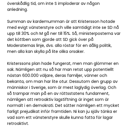
överskådlig tid, om inte S imploderar av någon
anledning.
Summan av kardemumman är att Kristersson hotade
med evigt vänsterstyre och ville samtidigt inte se SD nå
upp till 30% och M gå ner till 15%. Så, ministerposterna var
det köttben som gjorde att SD gick över på
Moderaternas linje, dvs. alla röstar för en dålig politik,
men alla kan skylla på lite olika orsaker.
Kristerssons plan hade fungerat, men man glömmer en
sak. Nämligen att nu så har man retat upp potentiellt
nästan 600.000 väljare, deras familjer, vänner och
bekanta, om man har lite otur. Dessutom den grupp av
människor i Sverige, som är mest laglydig överlag. Och
så trampar man på en av rättsstatens fundament,
nämligen att retroaktiv lagstiftning är inget som är
normalt i en demokrati. Det sätter nämligen ett mycket
farligt prejudikat inför framtiden. Ni kan ju själv tänka er
vad som ett vänsterstyre skulle kunna fatta för lagar
retroaktivt.