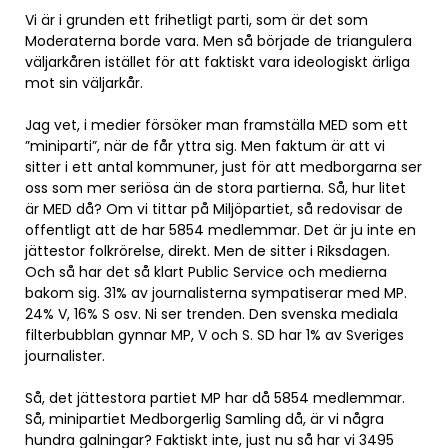
Vi är i grunden ett frihetligt parti, som är det som
Moderaterna borde vara. Men så började de triangulera
väljarkåren istället för att faktiskt vara ideologiskt ärliga
mot sin väljarkår.
Jag vet, i medier försöker man framställa MED som ett
”miniparti”, när de får yttra sig. Men faktum är att vi
sitter i ett antal kommuner, just för att medborgarna ser
oss som mer seriösa än de stora partierna. Så, hur litet
är MED då? Om vi tittar på Miljöpartiet, så redovisar de
offentligt att de har 5854 medlemmar. Det är ju inte en
jättestor folkrörelse, direkt. Men de sitter i Riksdagen.
Och så har det så klart Public Service och medierna
bakom sig. 31% av journalisterna sympatiserar med MP.
24% V, 16% S osv. Ni ser trenden. Den svenska mediala
filterbubblan gynnar MP, V och S. SD har 1% av Sveriges
journalister.
Så, det jättestora partiet MP har då 5854 medlemmar.
Så, minipartiet Medborgerlig Samling då, är vi några
hundra galningar? Faktiskt inte, just nu så har vi 3495