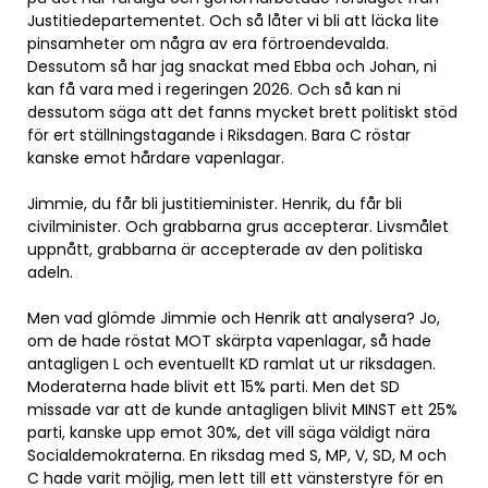
Justitiedepartementet. Och så låter vi bli att läcka lite
pinsamheter om några av era förtroendevalda.
Dessutom så har jag snackat med Ebba och Johan, ni
kan få vara med i regeringen 2026. Och så kan ni
dessutom säga att det fanns mycket brett politiskt stöd
för ert ställningstagande i Riksdagen. Bara C röstar
kanske emot hårdare vapenlagar.
Jimmie, du får bli justitieminister. Henrik, du får bli
civilminister. Och grabbarna grus accepterar. Livsmålet
uppnått, grabbarna är accepterade av den politiska
adeln.
Men vad glömde Jimmie och Henrik att analysera? Jo,
om de hade röstat MOT skärpta vapenlagar, så hade
antagligen L och eventuellt KD ramlat ut ur riksdagen.
Moderaterna hade blivit ett 15% parti. Men det SD
missade var att de kunde antagligen blivit MINST ett 25%
parti, kanske upp emot 30%, det vill säga väldigt nära
Socialdemokraterna. En riksdag med S, MP, V, SD, M och
C hade varit möjlig, men lett till ett vänsterstyre för en