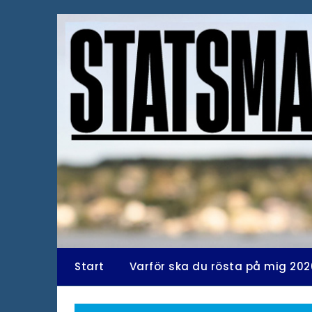
Hoppa
till
innehåll
Start
Varför ska du rösta på mig 202