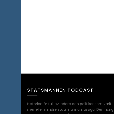
STATSMANNEN PODCAST
Historien är full av ledare och politiker som varit
mer eller mindre statsmannamässiga. Den närig