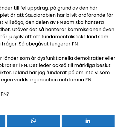
änder till fel uppdrag, på grund av den här
plet är att
Saudiarabien har blivit ordförande för
et vill säga, den delen av FN som ska hantera
lldhet. Utöver det så hanterar kommissionen även
r ju själv att ett fundamentalistiskt land som
 frågor. Så obegåvat fungerar FN.
ler länder som är dysfunktionella demokratier eller
kratier i FN. Det leder också till märkliga beslut
ikter. Ibland har jag funderat på om inte vi som
n egen världsorganisation och lämna FN.
 FN?