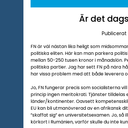
Är det dag
Publicerat
FN är väl nästan lika heligt som midsommar f
politiska eliten. Här kan man parkera politi
mellan 50-250 tusen kronor i månadslön. Pe
politiska partier. Jag har sett FN på nära h
har vissa problem med att både leverera och
Jo, FN fungerar precis som socialisterna vill
princip ingen meritokrati. Tjänster tilldelas 
länder/kontinenter. Oavsett kompetensskill
EU kan bli utmanövrerad av en afrikansk di
”skaffat sig” en universitetsexamen. Jo, så i
körkort i Rumänien, varför skulle du inte 