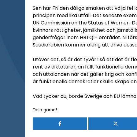
Sen har FN den dåliga smaken att välja fel l
principen med lika utfall. Det senaste exem
UN Commission on the Status of Women
. D
kvinnors rättigheter, jämlikhet och jämstä
genderfrågor inom HBTQI+ området. Ni förstå
Saudiarabien kommer aldrig att driva dessa
Utöver det, så är det tyvärr så att det är f
rent av diktaturer, än fullt funktionella demo
och uttalanden när det gäller krig och konfl
är funktionella demokratier skulle skapa e
Vad tycker du, borde Sverige och EU lämna
Dela gärna!