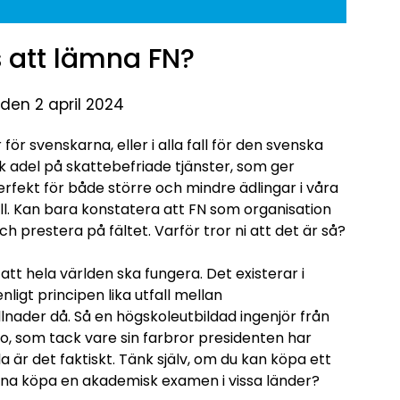
s att lämna FN?
 den 2 april 2024
ör svenskarna, eller i alla fall för den svenska
sk adel på skattebefriade tjänster, som ger
rfekt för både större och mindre ädlingar i våra
åll. Kan bara konstatera att FN som organisation
 prestera på fältet. Varför tror ni att det är så?
 att hela världen ska fungera. Det existerar i
enligt principen lika utfall mellan
nader då. Så en högskoleutbildad ingenjör från
to, som tack vare sin farbror presidenten har
lla är det faktiskt. Tänk själv, om du kan köpa ett
kunna köpa en akademisk examen i vissa länder?