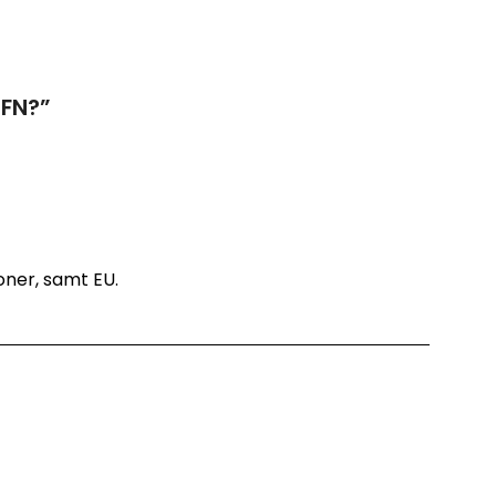
 FN?
”
ioner, samt EU.