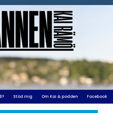
6?
Stöd mig
Om Kai & podden
Facebook