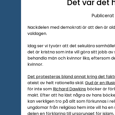
Det var det 
Publicerat
Nackdelen med demokrati är att den är ald
valdagen.
Idag ser vi tyvärr att det sekulära samhället
det är kristna som inte vill göra sitt jobb av
behandla män och kvinnor lika, eftersom de
kvinnor.
Det protesteras bland annat kring det faktum
ateist av helt rationella skäl.
Gud är en illus
för inte som
Richard Dawkins
böcker är förb
makt. Efter att ha läst några av hans böcke
kan verkligen tro på allt som förkunnas i r
ungdomar från religiösa hem inte vill ha en s
delen en förklaring till ursprunget för isla