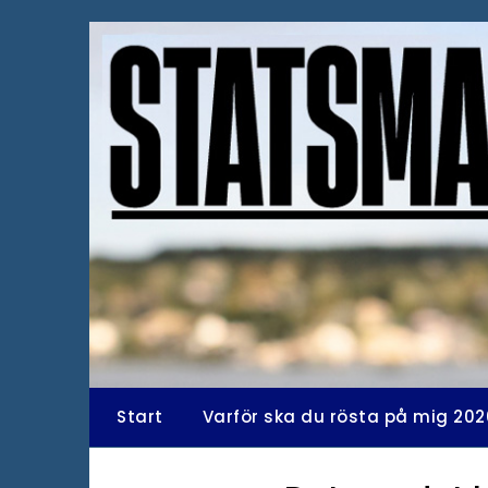
Hoppa
till
innehåll
Start
Varför ska du rösta på mig 202