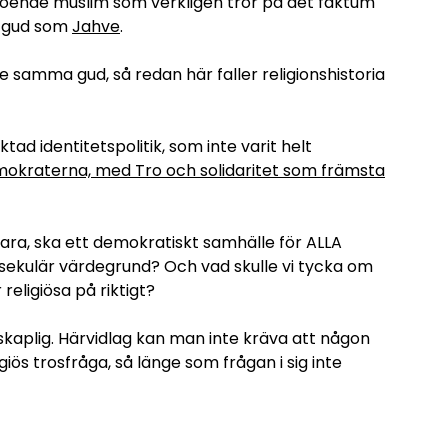
 troende muslim som verkligen tror på det faktum
a gud som
Jahve
.
ve samma gud, så redan här faller religionshistoria
iktad identitetspolitik, som inte varit helt
okraterna, med Tro och solidaritet som främsta
vara, ska ett demokratiskt samhälle för ALLA
k sekulär värdegrund? Och vad skulle vi tycka om
religiösa på riktigt?
nskaplig. Härvidlag kan man inte kräva att någon
ligiös trosfråga, så länge som frågan i sig inte