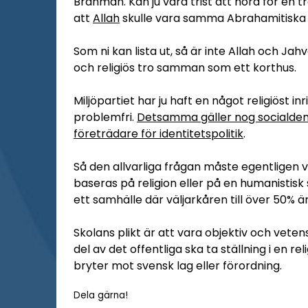
Brahman. Kan ju vara trist att höra för en
att
Allah
skulle vara samma Abrahamitisk
Som ni kan lista ut, så är inte Allah och Jah
och religiös tro samman som ett korthus.
Miljöpartiet har ju haft en något religiöst inr
problemfri.
Detsamma gäller nog socialdem
företrädare för identitetspolitik
.
Så den allvarliga frågan måste egentligen 
baseras på religion eller på en humanistis
ett samhälle där väljarkåren till över 50% är 
Skolans plikt är att vara objektiv och vete
del av det offentliga ska ta ställning i en re
bryter mot svensk lag eller förordning.
Dela gärna!