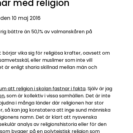
här med religion
 den 10 maj 2016
rig bättre än 50,1% av valmanskåren på
 börjar vika sig för religiösa krafter, oavsett om
 samvetsskäl, eller muslimer som inte vill
t är enligt sharia skillnad mellan män och
 att religion i skolan fastnar i fakta
. Själv är jag
ion
, som är kollektiv i vissa samhällen. Det är inte
judna i många länder där religionen har stor
r, så kan jag konstatera att inge sund människa
eligionens namn. Det är klart att nysvenska
ekulär analys av religionshistoria eller för den
m, som bygger på en polyteistisk religion som