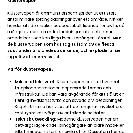
Klustervapen:
Klustervapen är ammunition som sprider ut ett stort
antal mindre sprängladdningar över ett område. Kritiker
hävdar att de orsakar oacceptabelt lidande för civila, då
många av dessa mindre laddningar inte detonerar
omedelbart och kan ligga kvar i terrängen i åratal.
Men
de klustervapen som har tagits fram av de flesta
västländer är självdestruerande, och exploderar av
sig själv efter en viss tid.
Varför klustervapen?
Militär effektivitet:
Klustervapen är effektiva mot
truppkoncentrationer, bepansrade fordon och
infrastruktur. De kan vara avgörande för att slå ut en
fientlig invasionsstyrka och skydda civilbefolkningen.
Kriget i Ukraina har visat att de fungerar mycket bra
mot ryska köttvågor av anfallande soldater.
Teknisk utveckling:
Moderna klustervapen har en
betydligt lägre andel blindgångare än äldre modeller,
vilket minskar risken för civila offer. Dessutom har de