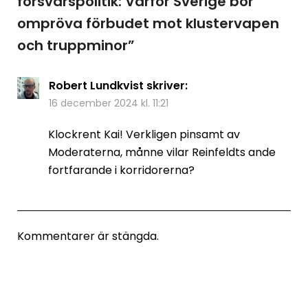
försvarspolitik: Varför Sverige bör
ompröva förbudet mot klustervapen
och truppminor
”
Robert Lundkvist
skriver:
16 december 2024 kl. 11:21
Klockrent Kai! Verkligen pinsamt av
Moderaterna, månne vilar Reinfeldts ande
fortfarande i korridorerna?
Kommentarer är stängda.