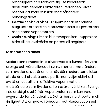
omgruppera och försvara sig. De kanaliserar
dessutom fiendens aktiviteter i terrängen, vilket
medför att man minskar motståndarens
handlingsfrihet.
Kostnadseffektivitet:
Truppminor är ett relativt
billigt sätt att förstärka försvaret, särskilt i jämförelse
med andra vapensystem.
Avskräckning:
Liksom klustervapen kan truppminor
bidra till att avskräcka en potentiell angripare.
Statsmannen anser:
Moderaterna menar inte allvar med att kunna försvara
Sverige och våra allierade i NATO mot en motståndare
som Ryssland. Det är en chimär, där moderaterna leker
att de är ett statsbärande parti, men väljer aktivt att
avstå en debatt om effektiva vapen mot en
motståndare som Ryssland. I en osäker värld kan Sverige
inte ensidigt avstå från vapensystem som kan vara
avgörande för vår säkerhet. Det är bara naivt bortom all
rimlighet. Att ompröva förbuden mot klustervapen och