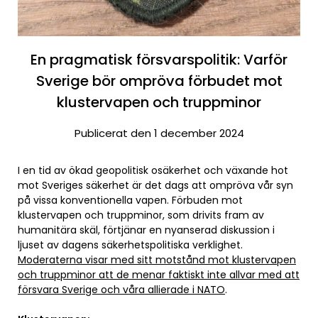
En pragmatisk försvarspolitik: Varför
Sverige bör ompröva förbudet mot
klustervapen och truppminor
Publicerat den 1 december 2024
I en tid av ökad geopolitisk osäkerhet och växande hot
mot Sveriges säkerhet är det dags att ompröva vår syn
på vissa konventionella vapen. Förbuden mot
klustervapen och truppminor, som drivits fram av
humanitära skäl, förtjänar en nyanserad diskussion i
ljuset av dagens säkerhetspolitiska verklighet.
Moderaterna visar med sitt motstånd mot klustervapen
och truppminor att de menar faktiskt inte allvar med att
försvara Sverige och våra allierade i NATO
.