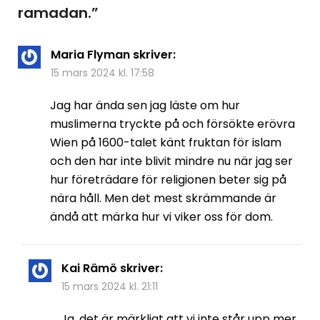
ramadan.
”
Maria Flyman
skriver:
15 mars 2024 kl. 17:58
Jag har ända sen jag läste om hur
muslimerna tryckte på och försökte erövra
Wien på 1600-talet känt fruktan för islam
och den har inte blivit mindre nu när jag ser
hur företrädare för religionen beter sig på
nära håll. Men det mest skrämmande är
ändå att märka hur vi viker oss för dom.
Kai Rämö
skriver:
15 mars 2024 kl. 21:11
Ja, det är märkligt att vi inte står upp mer