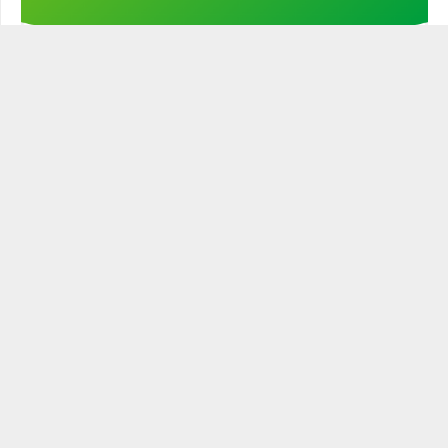
Stöd min kampanj!
STATSMANNEN PODCAST
Historien är full av ledare och politiker som varit mer eller
mindre statsmannamässiga. Den närige och
egenmättande ledaren är ingen statsman. Blott den
som leder och verkar för sitt ämbetes tänkta roll och gör