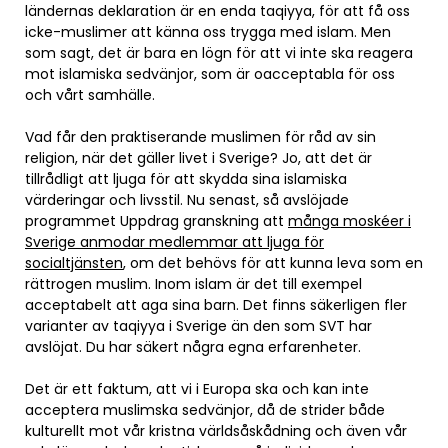
ländernas deklaration är en enda taqiyya, för att få oss
icke-muslimer att känna oss trygga med islam. Men
som sagt, det är bara en lögn för att vi inte ska reagera
mot islamiska sedvänjor, som är oacceptabla för oss
och vårt samhälle.
Vad får den praktiserande muslimen för råd av sin
religion, när det gäller livet i Sverige? Jo, att det är
tillrådligt att ljuga för att skydda sina islamiska
värderingar och livsstil. Nu senast, så avslöjade
programmet Uppdrag granskning att
många moskéer i
Sverige anmodar medlemmar att ljuga för
socialtjänsten
, om det behövs för att kunna leva som en
rättrogen muslim. Inom islam är det till exempel
acceptabelt att aga sina barn. Det finns säkerligen fler
varianter av taqiyya i Sverige än den som SVT har
avslöjat. Du har säkert några egna erfarenheter.
Det är ett faktum, att vi i Europa ska och kan inte
acceptera muslimska sedvänjor, då de strider både
kulturellt mot vår kristna världsåskådning och även vår