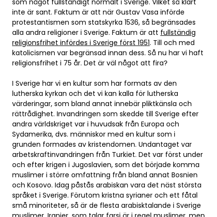
som något fullständigt normalt i Sverige. Vilket så klart
inte är sant. Faktum är att när Gustav Vasa införde
protestantismen som statskyrka 1536, så begränsades
alla andra religioner i Sverige. Faktum är att
fullständig
religionsfrihet infördes i Sverige först 1951
. Till och med
katolicismen var begränsad innan dess. Så nu har vi haft
religionsfrihet i 75 år. Det är väl något att fira?
I Sverige har vi en kultur som har formats av den
lutherska kyrkan och det vi kan kalla för lutherska
värderingar, som bland annat innebär pliktkänsla och
rättrådighet. Invandringen som skedde till Sverige efter
andra världskriget var i huvudsak från Europa och
Sydamerika, dvs. människor med en kultur som i
grunden formades av kristendomen. Undantaget var
arbetskraftinvandringen från Turkiet. Det var först under
och efter krigen i Jugoslavien, som det började komma
muslimer i större omfattning från bland annat Bosnien
och Kosovo. Idag påstås arabiskan vara det näst största
språket i Sverige. Förutom kristna syrianer och ett fåtal
små minoriteter, så är de flesta arabisktalande i Sverige
muslimer. Iranier, som talar farsi är i regel muslimer, men