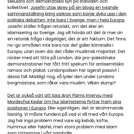
sekulära och demokratiska syn på individen och
kollektivet.
Josefin Utas skrev på sin blogg en lysande
sammanställning kring särkrav som börjar dyka upp i den
politiska debatten, inte bara i Sverige, men i hela Europa
.
Josefin ställer frågan retoriskt, om det sker en
islamisering av Sverige. Jag vill hävda att det är mer än
en retorisk fråga i dagsläget, det är ett faktum. Det finns
no-go områden inte bara när det gäller kriminella i
Europa, utan även där det råder muslimsk majoritet. Det
räcker med att titta på London, där pro-palestinska
demonstrationer har fått fritt spelrum för antisemitiska
ramsor och plakat. Londonpolisen har agerat passivt i
dessa fall. Märkligt nog, så lyder den under Londons
borgmästare, som råkar vara muslim. Vilken slump?
Det är också värt att läsa Aron Flams intervju med
Mordechai Kedar om hur islamisterna flyttar fram sina
positioner i Europa
. Eller egentligen, det är skrämmande
läsning. Vi måste fundera på vad vi vill med vårt Europa.
Jag har inga problem med vare sig kebab, köfte,
hummus eller falafel, men stora problem med islam
som rättesnöre i vårt samhälle.