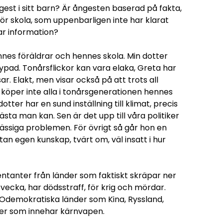
ngest i sitt barn? Är ångesten baserad på fakta,
för skola, som uppenbarligen inte har klarat
ar information?
nnes föräldrar och hennes skola. Min dotter
ypad. Tonårsflickor kan vara elaka, Greta har
ar. Elakt, men visar också på att trots all
köper inte alla i tonårsgenerationen hennes
otter har en sund inställning till klimat, precis
sta man kan. Sen är det upp till våra politiker
ässiga problemen. För övrigt så går hon en
utan egen kunskap, tvärt om, väl insatt i hur
entanter från länder som faktiskt skräpar ner
vecka, har dödsstraff, för krig och mördar.
k. Odemokratiska länder som Kina, Ryssland,
der som innehar kärnvapen.