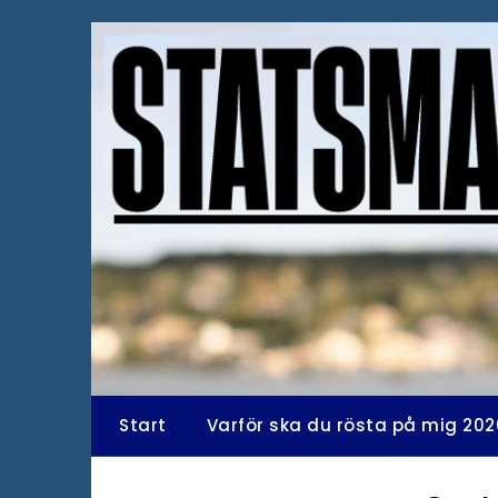
Hoppa
till
innehåll
Start
Varför ska du rösta på mig 202