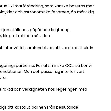
entuell klimatförändring, som kanske baseras mer
solcykler och astronomiska fenomen, än mänsklig
, jämställdhet, pågående krigföring.
n, kleptokrati och så vidare.
st inför världssamfundet, än att vara konstruktiv
egeringspartierna. För att minska CO2, så bör vi
ndationer. Men det passar sig inte för vårt
ara.
re fakta och verkligheten hos regeringen med
Dags att kasta ut barnen från beslutande