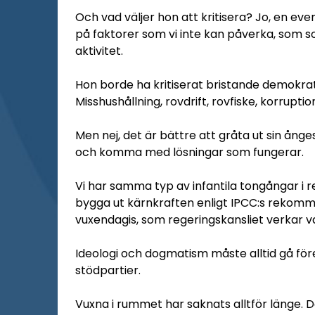
Och vad väljer hon att kritisera? Jo, en ev
på faktorer som vi inte kan påverka, som 
aktivitet.
Hon borde ha kritiserat bristande demokrati
Misshushållning, rovdrift, rovfiske, korruptio
Men nej, det är bättre att gråta ut sin ånge
och komma med lösningar som fungerar.
Vi har samma typ av infantila tongångar i r
bygga ut kärnkraften enligt IPCC:s rekomme
vuxendagis, som regeringskansliet verkar v
Ideologi och dogmatism måste alltid gå fö
stödpartier.
Vuxna i rummet har saknats alltför länge. 