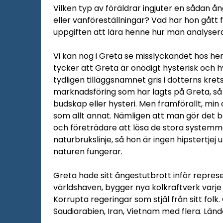
Vilken typ av föräldrar ingjuter en sådan å
eller vanföreställningar? Vad har hon gått 
uppgiften att lära henne hur man analyser
Vi kan nog i Greta se misslyckandet hos he
tycker att Greta är onödigt hysterisk och h
tydligen tilläggsnamnet gris i dotterns krets
marknadsföring som har lagts på Greta, så 
budskap eller hysteri. Men framförallt, min d
som allt annat. Nämligen att man gör det bä
och företrädare att lösa de stora systemm
naturbrukslinje, så hon är ingen hipstertjej 
naturen fungerar.
Greta hade sitt ångestutbrott inför repres
världshaven, bygger nya kolkraftverk varje 
Korrupta regeringar som stjäl från sitt fol
Saudiarabien, Iran, Vietnam med flera. Län