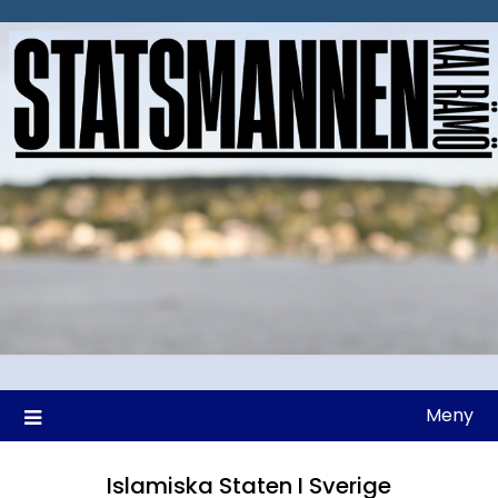
Hoppa
till
innehåll
Meny
Islamiska Staten I Sverige