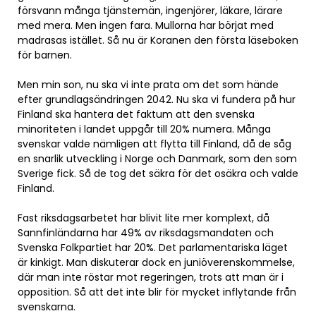
försvann många tjänstemän, ingenjörer, läkare, lärare
med mera. Men ingen fara. Mullorna har börjat med
madrasas istället. Så nu är Koranen den första läseboken
för barnen.
Men min son, nu ska vi inte prata om det som hände
efter grundlagsändringen 2042. Nu ska vi fundera på hur
Finland ska hantera det faktum att den svenska
minoriteten i landet uppgår till 20% numera. Många
svenskar valde nämligen att flytta till Finland, då de såg
en snarlik utveckling i Norge och Danmark, som den som
Sverige fick. Så de tog det säkra för det osäkra och valde
Finland.
Fast riksdagsarbetet har blivit lite mer komplext, då
Sannfinländarna har 49% av riksdagsmandaten och
Svenska Folkpartiet har 20%. Det parlamentariska läget
är kinkigt. Man diskuterar dock en juniöverenskommelse,
där man inte röstar mot regeringen, trots att man är i
opposition. Så att det inte blir för mycket inflytande från
svenskarna.