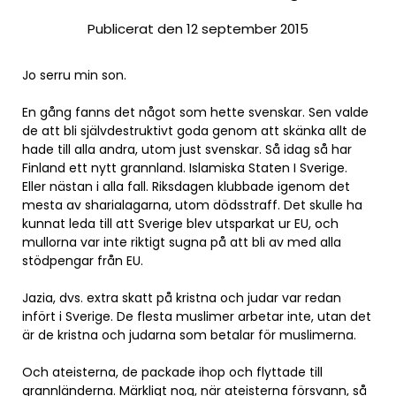
Publicerat den 12 september 2015
Jo serru min son.
En gång fanns det något som hette svenskar. Sen valde
de att bli självdestruktivt goda genom att skänka allt de
hade till alla andra, utom just svenskar. Så idag så har
Finland ett nytt grannland. Islamiska Staten I Sverige.
Eller nästan i alla fall. Riksdagen klubbade igenom det
mesta av sharialagarna, utom dödsstraff. Det skulle ha
kunnat leda till att Sverige blev utsparkat ur EU, och
mullorna var inte riktigt sugna på att bli av med alla
stödpengar från EU.
Jazia, dvs. extra skatt på kristna och judar var redan
infört i Sverige. De flesta muslimer arbetar inte, utan det
är de kristna och judarna som betalar för muslimerna.
Och ateisterna, de packade ihop och flyttade till
grannländerna. Märkligt nog, när ateisterna försvann, så