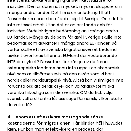
inte svensk asylutredning i grunden rättssäkrare för
individen. Den är däremot mycket, mycket slappare än i
många andra länder. Det finns en anledning till att
”ensamkommande barn” söker sig till Sverige. Och det är
inte rättssäkerhet. Utan det är en bristande och för
individen fördelaktigare bedömning än i många andra
EU-länder. Många av de som får asyl i Sverige skulle inte
bedömas som asylanter i många andra EU-länder. Så
varför skulle ett av svenska Migrationsverket bedömd
asylant överföras till annat EU-land där vederbörande
INTE är asylant? Dessutom är många av de forna
östeuropeiska länderna ännu inte uppe i en ekonomisk
nivå som är tillnärmelsevis på den nivån som vi har i
nordisk eller nordeuropeisk nivå. Alltså kan vi rimligen inte
förvänta oss att deras asyl- och välfärdssystem ska
vara lika frikostiga som de svenska. OM du fick välja
svensk välfärd kontra låt oss säga Rumänsk, vilken skulle
du välja då?
4. Genom ett effektivare mottagande sänks
kostnaderna för migrationen.
Här blir det hål i huvudet
igen. Hur kan man effektivisera en process, där