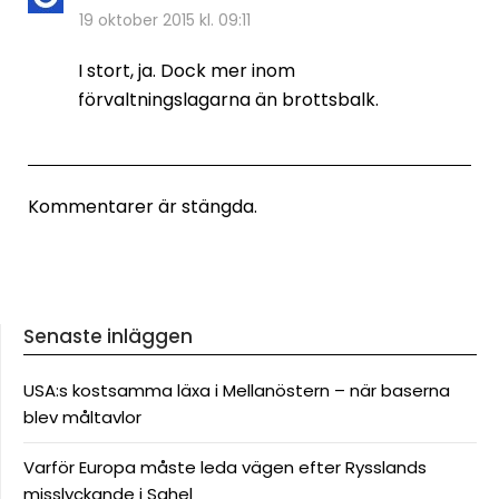
19 oktober 2015 kl. 09:11
I stort, ja. Dock mer inom
förvaltningslagarna än brottsbalk.
Kommentarer är stängda.
Senaste inläggen
USA:s kostsamma läxa i Mellanöstern – när baserna
blev måltavlor
Varför Europa måste leda vägen efter Rysslands
misslyckande i Sahel