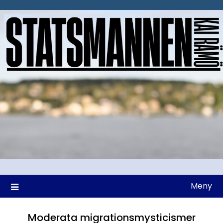
Hoppa
till
innehåll
Meny
Moderata migrationsmysticismer