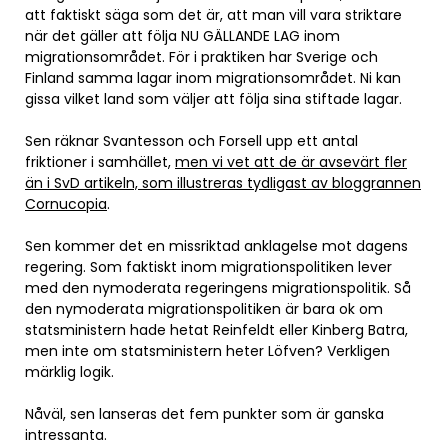
att faktiskt säga som det är, att man vill vara striktare
när det gäller att följa NU GÄLLANDE LAG inom
migrationsområdet. För i praktiken har Sverige och
Finland samma lagar inom migrationsområdet. Ni kan
gissa vilket land som väljer att följa sina stiftade lagar.
Sen räknar Svantesson och Forsell upp ett antal
friktioner i samhället,
men vi vet att de är avsevärt fler
än i SvD artikeln, som illustreras tydligast av bloggrannen
Cornucopia
.
Sen kommer det en missriktad anklagelse mot dagens
regering. Som faktiskt inom migrationspolitiken lever
med den nymoderata regeringens migrationspolitik. Så
den nymoderata migrationspolitiken är bara ok om
statsministern hade hetat Reinfeldt eller Kinberg Batra,
men inte om statsministern heter Löfven? Verkligen
märklig logik.
Nåväl, sen lanseras det fem punkter som är ganska
intressanta.