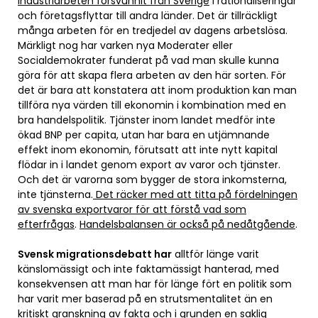
industriarbeten försvunnit från Sverige
i rationaliseringar
och företagsflyttar till andra länder. Det är tillräckligt
många arbeten för en tredjedel av dagens arbetslösa.
Märkligt nog har varken nya Moderater eller
Socialdemokrater funderat på vad man skulle kunna
göra för att skapa flera arbeten av den här sorten. För
det är bara att konstatera att inom produktion kan man
tillföra nya värden till ekonomin i kombination med en
bra handelspolitik. Tjänster inom landet medför inte
ökad BNP per capita, utan har bara en utjämnande
effekt inom ekonomin, förutsatt att inte nytt kapital
flödar in i landet genom export av varor och tjänster.
Och det är varorna som bygger de stora inkomsterna,
inte tjänsterna.
Det räcker med att titta på fördelningen
av svenska exportvaror för att förstå vad som
efterfrågas
.
Handelsbalansen är också på nedåtgående
.
Svensk migrationsdebatt har
alltför länge varit
känslomässigt och inte faktamässigt hanterad, med
konsekvensen att man har för länge fört en politik som
har varit mer baserad på en strutsmentalitet än en
kritiskt granskning av fakta och i grunden en saklig