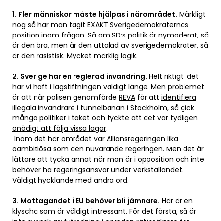
1. Fler människor måste hjälpas i närområdet.
Märkligt
nog så har man tagit EXAKT Sverigedemokraternas
position inom frågan. Så om SD:s politik är nymoderat, så
är den bra, men är den uttalad av sverigedemokrater, så
är den rasistisk. Mycket märklig logik.
2. Sverige har en reglerad invandring.
Helt riktigt, det
har vi haft i lagstiftningen väldigt länge. Men problemet
är att när polisen genomförde
REVA
för att
identifiera
illegala invandrare i tunnelbanan i Stockholm, så gick
många politiker i taket och tyckte att det var tydligen
onödigt att följa vissa lagar
.
Inom det här området var Alliansregeringen lika
oambitiösa som den nuvarande regeringen. Men det är
lättare att tycka annat när man är i opposition och inte
behöver ha regeringsansvar under verkställandet.
Väldigt hycklande med andra ord.
3. Mottagandet i EU behöver bli jämnare.
Här är en
klyscha som är väldigt intressant. För det första, så är