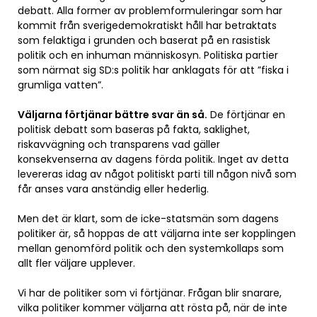
debatt. Alla former av problemformuleringar som har
kommit från sverigedemokratiskt håll har betraktats
som felaktiga i grunden och baserat på en rasistisk
politik och en inhuman människosyn. Politiska partier
som närmat sig SD:s politik har anklagats för att ”fiska i
grumliga vatten”.
Väljarna förtjänar bättre svar än så.
De förtjänar en
politisk debatt som baseras på fakta, saklighet,
riskavvägning och transparens vad gäller
konsekvenserna av dagens förda politik. Inget av detta
levereras idag av något politiskt parti till någon nivå som
får anses vara anständig eller hederlig.
Men det är klart, som de icke-statsmän som dagens
politiker är, så hoppas de att väljarna inte ser kopplingen
mellan genomförd politik och den systemkollaps som
allt fler väljare upplever.
Vi har de politiker som vi förtjänar. Frågan blir snarare,
vilka politiker kommer väljarna att rösta på, när de inte