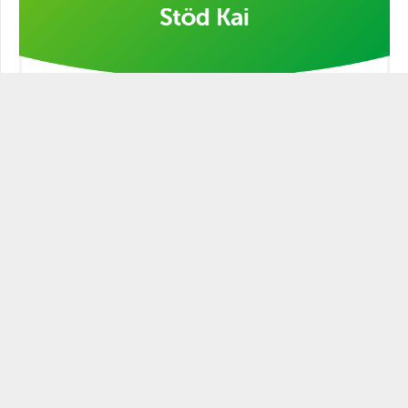
Stöd min kampanj!
STATSMANNEN PODCAST
Historien är full av ledare och politiker som varit mer eller
mindre statsmannamässiga. Den närige och