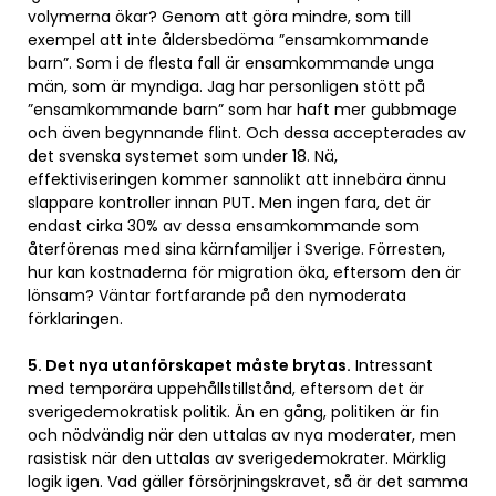
volymerna ökar? Genom att göra mindre, som till
exempel att inte åldersbedöma ”ensamkommande
barn”. Som i de flesta fall är ensamkommande unga
män, som är myndiga. Jag har personligen stött på
”ensamkommande barn” som har haft mer gubbmage
och även begynnande flint. Och dessa accepterades av
det svenska systemet som under 18. Nä,
effektiviseringen kommer sannolikt att innebära ännu
slappare kontroller innan PUT. Men ingen fara, det är
endast cirka 30% av dessa ensamkommande som
återförenas med sina kärnfamiljer i Sverige. Förresten,
hur kan kostnaderna för migration öka, eftersom den är
lönsam? Väntar fortfarande på den nymoderata
förklaringen.
5. Det nya utanförskapet måste brytas.
Intressant
med temporära uppehållstillstånd, eftersom det är
sverigedemokratisk politik. Än en gång, politiken är fin
och nödvändig när den uttalas av nya moderater, men
rasistisk när den uttalas av sverigedemokrater. Märklig
logik igen. Vad gäller försörjningskravet, så är det samma