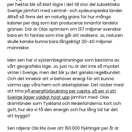
per hektar blir så klart lägre i det till stor del subarktiska
Sverige jämfört med central- och sydeuropeiska länder.
Alltså så finns det en naturlig gräns för hur många
kalorier per dag som kan produceras innanför landets
gränser. Där är Olas optimism om 137 miljoner svenskar
bara en fri fantasi som inte går att realisera. Jo, naturen
skulle kanske kunna bära långsiktigt 20-40 miljoner
människor.
Men sen har vi systembegränsningar som bestäms av
vårt geografiska läge. Jo, just nu är det inte så mycket
vinter i Sverige, men det blir ju det ganska regelbundet.
Och det innebär att vi behöver energi för att kunna
värma upp våra hem och arbetsplatser. Det räcker med
att titta på
energiförbrukning per capita, så ser vi att
Sverige ligger väldigt högt upp
jämfört med Olas
drömländer som Tyskland och Nederländerna. Kort och
gott, hur ska vi få den energin och hur lång tid tar det
att bygga?
Sen raljerar Ola lite över att 150.000 flyktingar per år är