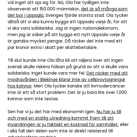
väl inget att oja sig för. Nä, Ola har tydligen inte
observerat att 150.000 människor,
det är så många som
det bor i Uppsala
, Sveriges fjärde största stad. Ola tycker
alltså att vi ska kunna bygga ett Uppsala varje år, för att
vi ska vara solidariska. Jag är ingen nationalekonom,
men jag är säker på att bygga ett nytt Uppsala varje år
är ganska mycket pengar. Då räcker det inte med ett
par kronor extra i skatt per skattebetalare.
Till slut kunde inte Ola låta bli att raljera över att ingen
svensk skulle riskera hälsan på grund av att vi skulle vara
solidariska. Inget kunde vara mer fel.
Det räcker med att
mödravården i Blekinge klarar inte av cellprovtagningar
hos kvinnor
. Men Ola tycker kanske att livmodercancer
inte är ett så stort problem. Det är ju bara lite över 1.000
kvinnor som inte testas.
Sen har vi ju det här med ekonomin igen.
Nu har ju till
och med en statlig utredning kommit fram till att
invandringen är ju faktiskt en kostnad för samhället
, eller
i alla fall den delen som inte är direkt relaterad till