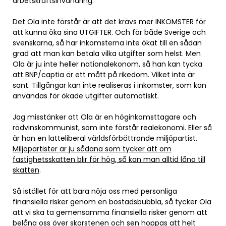
arbetskraftsinvandring.
Det Ola inte förstår är att det krävs mer INKOMSTER för
att kunna öka sina UTGIFTER. Och för både Sverige och
svenskarna, så har inkomsterna inte ökat till en sådan
grad att man kan betala vilka utgifter som helst. Men
Ola är ju inte heller nationalekonom, så han kan tycka
att BNP/captia är ett mått på rikedom. Vilket inte är
sant. Tillgångar kan inte realiseras i inkomster, som kan
användas för ökade utgifter automatiskt.
Jag misstänker att Ola är en höginkomsttagare och
rödvinskommunist, som inte förstår realekonomi. Eller så
är han en latteliberal världsförbättrande miljöpartist.
Miljöpartister är ju sådana som tycker att om
fastighetsskatten blir för hög, så kan man alltid låna till
skatten
.
Så istället för att bara nöja oss med personliga
finansiella risker genom en bostadsbubbla, så tycker Ola
att vi ska ta gemensamma finansiella risker genom att
belåna oss över skorstenen och sen hoppas att helt