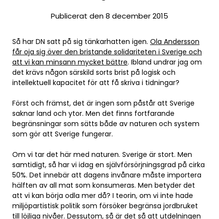
Publicerat den 8 december 2015
Så har DN satt på sig tänkarhatten igen.
Ola Andersson
får oja sig över den bristande solidariteten i Sverige och
att vi kan minsann mycket bättre
. Ibland undrar jag om
det krävs någon särskild sorts brist på logisk och
intellektuell kapacitet för att få skriva i tidningar?
Först och främst, det är ingen som påstår att Sverige
saknar land och ytor. Men det finns fortfarande
begränsningar som sätts både av naturen och system
som gör att Sverige fungerar.
Om vi tar det här med naturen. Sverige är stort. Men
samtidigt, så har vi idag en självförsörjningsgrad på cirka
50%. Det innebär att dagens invånare måste importera
hälften av all mat som konsumeras. Men betyder det
att vi kan börja odla mer då? I teorin, om vi inte hade
miljöpartistisk politik som försöker begränsa jordbruket
till löjliga nivåer. Dessutom, så är det så att utdelningen