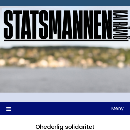
Hoppa
till
innehåll
Meny
Ohederlig solidaritet