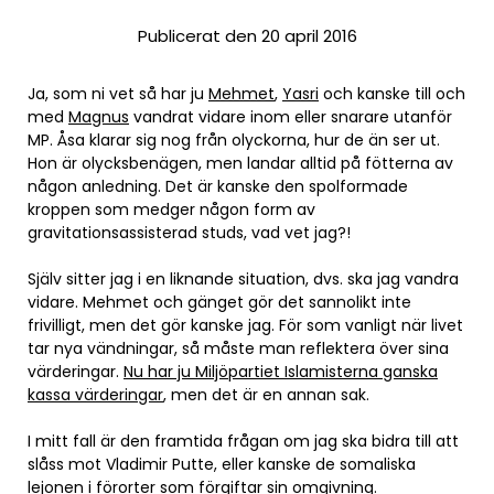
Publicerat den 20 april 2016
Ja, som ni vet så har ju
Mehmet
,
Yasri
och kanske till och
med
Magnus
vandrat vidare inom eller snarare utanför
MP. Åsa klarar sig nog från olyckorna, hur de än ser ut.
Hon är olycksbenägen, men landar alltid på fötterna av
någon anledning. Det är kanske den spolformade
kroppen som medger någon form av
gravitationsassisterad studs, vad vet jag?!
Själv sitter jag i en liknande situation, dvs. ska jag vandra
vidare. Mehmet och gänget gör det sannolikt inte
frivilligt, men det gör kanske jag. För som vanligt när livet
tar nya vändningar, så måste man reflektera över sina
värderingar.
Nu har ju Miljöpartiet Islamisterna ganska
kassa värderingar
, men det är en annan sak.
I mitt fall är den framtida frågan om jag ska bidra till att
slåss mot Vladimir Putte, eller kanske de somaliska
lejonen i förorter som förgiftar sin omgivning.