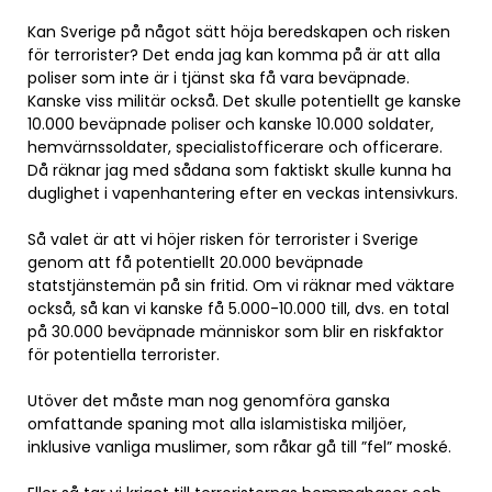
Kan Sverige på något sätt höja beredskapen och risken
för terrorister? Det enda jag kan komma på är att alla
poliser som inte är i tjänst ska få vara beväpnade.
Kanske viss militär också. Det skulle potentiellt ge kanske
10.000 beväpnade poliser och kanske 10.000 soldater,
hemvärnssoldater, specialistofficerare och officerare.
Då räknar jag med sådana som faktiskt skulle kunna ha
duglighet i vapenhantering efter en veckas intensivkurs.
Så valet är att vi höjer risken för terrorister i Sverige
genom att få potentiellt 20.000 beväpnade
statstjänstemän på sin fritid. Om vi räknar med väktare
också, så kan vi kanske få 5.000-10.000 till, dvs. en total
på 30.000 beväpnade människor som blir en riskfaktor
för potentiella terrorister.
Utöver det måste man nog genomföra ganska
omfattande spaning mot alla islamistiska miljöer,
inklusive vanliga muslimer, som råkar gå till ”fel” moské.