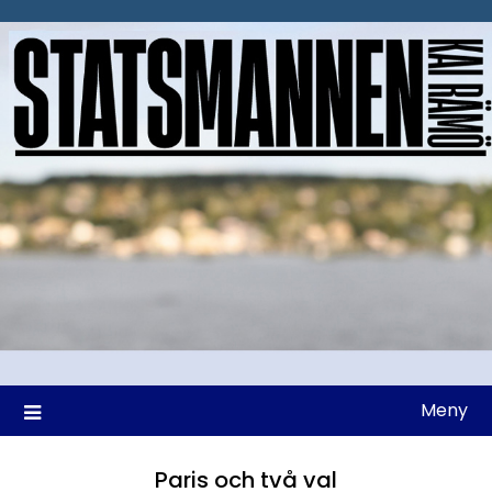
Hoppa
till
innehåll
Meny
Paris och två val