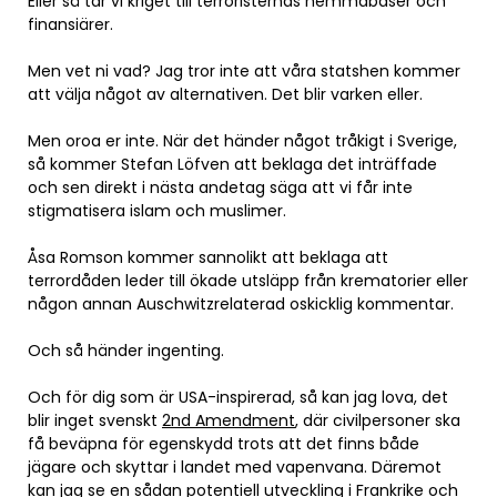
Eller så tar vi kriget till terroristernas hemmabaser och
finansiärer.
Men vet ni vad? Jag tror inte att våra statshen kommer
att välja något av alternativen. Det blir varken eller.
Men oroa er inte. När det händer något tråkigt i Sverige,
så kommer Stefan Löfven att beklaga det inträffade
och sen direkt i nästa andetag säga att vi får inte
stigmatisera islam och muslimer.
Åsa Romson kommer sannolikt att beklaga att
terrordåden leder till ökade utsläpp från krematorier eller
någon annan Auschwitzrelaterad oskicklig kommentar.
Och så händer ingenting.
Och för dig som är USA-inspirerad, så kan jag lova, det
blir inget svenskt
2nd Amendment
, där civilpersoner ska
få beväpna för egenskydd trots att det finns både
jägare och skyttar i landet med vapenvana. Däremot
kan jag se en sådan potentiell utveckling i Frankrike och