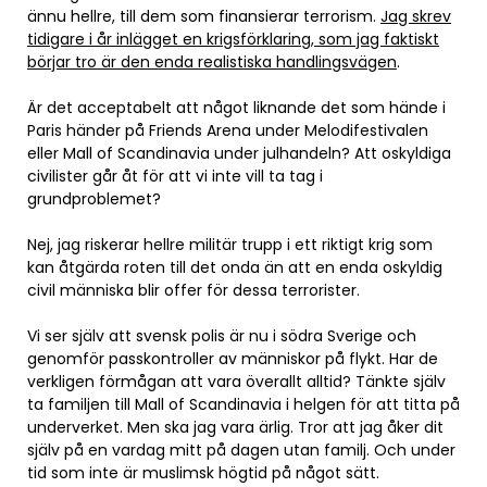
ännu hellre, till dem som finansierar terrorism.
Jag skrev
tidigare i år inlägget en krigsförklaring, som jag faktiskt
börjar tro är den enda realistiska handlingsvägen
.
Är det acceptabelt att något liknande det som hände i
Paris händer på Friends Arena under Melodifestivalen
eller Mall of Scandinavia under julhandeln? Att oskyldiga
civilister går åt för att vi inte vill ta tag i
grundproblemet?
Nej, jag riskerar hellre militär trupp i ett riktigt krig som
kan åtgärda roten till det onda än att en enda oskyldig
civil människa blir offer för dessa terrorister.
Vi ser själv att svensk polis är nu i södra Sverige och
genomför passkontroller av människor på flykt. Har de
verkligen förmågan att vara överallt alltid? Tänkte själv
ta familjen till Mall of Scandinavia i helgen för att titta på
underverket. Men ska jag vara ärlig. Tror att jag åker dit
själv på en vardag mitt på dagen utan familj. Och under
tid som inte är muslimsk högtid på något sätt.