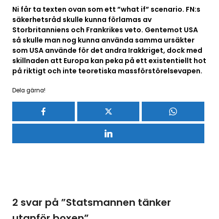
Ni får ta texten ovan som ett ”what if” scenario. FN:s
säkerhetsråd skulle kunna förlamas av
Storbritanniens och Frankrikes veto. Gentemot USA
så skulle man nog kunna använda samma ursäkter
som USA använde för det andra Irakkriget, dock med
skillnaden att Europa kan peka på ett existentiellt hot
på riktigt och inte teoretiska massförstörelsevapen.
Dela gärna!
2 svar på ”
Statsmannen tänker
utanför boxen
”