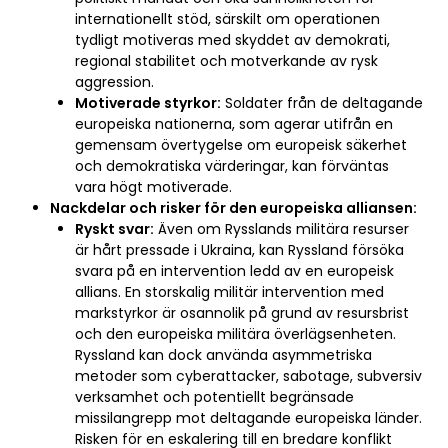
internationellt stöd, särskilt om operationen
tydligt motiveras med skyddet av demokrati,
regional stabilitet och motverkande av rysk
aggression.
Motiverade styrkor:
Soldater från de deltagande
europeiska nationerna, som agerar utifrån en
gemensam övertygelse om europeisk säkerhet
och demokratiska värderingar, kan förväntas
vara högt motiverade.
Nackdelar och risker för den europeiska alliansen:
Ryskt svar:
Även om Rysslands militära resurser
är hårt pressade i Ukraina, kan Ryssland försöka
svara på en intervention ledd av en europeisk
allians. En storskalig militär intervention med
markstyrkor är osannolik på grund av resursbrist
och den europeiska militära överlägsenheten.
Ryssland kan dock använda asymmetriska
metoder som cyberattacker, sabotage, subversiv
verksamhet och potentiellt begränsade
missilangrepp mot deltagande europeiska länder.
Risken för en eskalering till en bredare konflikt