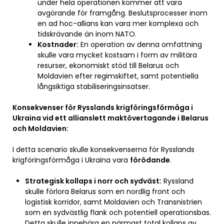
under hela operationen kommer att vara
avgörande för framgång. Beslutsprocesser inom
en ad hoc-allians kan vara mer komplexa och
tidskrävande än inom NATO.
Kostnader:
En operation av denna omfattning
skulle vara mycket kostsam i form av militära
resurser, ekonomiskt stöd till Belarus och
Moldavien efter regimskiftet, samt potentiella
långsiktiga stabiliseringsinsatser.
Konsekvenser för Rysslands krigföringsförmåga i
Ukraina vid ett allianslett maktövertagande i Belarus
och Moldavien:
I detta scenario skulle konsekvenserna för Rysslands
krigföringsförmåga i Ukraina vara
förödande
.
Strategisk kollaps i norr och sydväst:
Ryssland
skulle förlora Belarus som en nordlig front och
logistisk korridor, samt Moldavien och Transnistrien
som en sydvästlig flank och potentiell operationsbas.
Detta skulle innebära en närmast total kollaps av