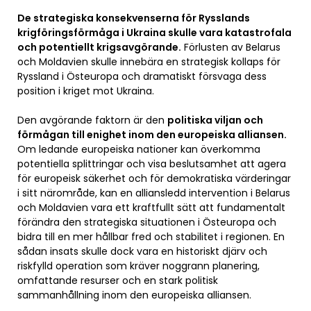
De strategiska konsekvenserna för Rysslands
krigföringsförmåga i Ukraina skulle vara katastrofala
och potentiellt krigsavgörande.
Förlusten av Belarus
och Moldavien skulle innebära en strategisk kollaps för
Ryssland i Östeuropa och dramatiskt försvaga dess
position i kriget mot Ukraina.
Den avgörande faktorn är den
politiska viljan och
förmågan till enighet inom den europeiska alliansen.
Om ledande europeiska nationer kan överkomma
potentiella splittringar och visa beslutsamhet att agera
för europeisk säkerhet och för demokratiska värderingar
i sitt närområde, kan en alliansledd intervention i Belarus
och Moldavien vara ett kraftfullt sätt att fundamentalt
förändra den strategiska situationen i Östeuropa och
bidra till en mer hållbar fred och stabilitet i regionen. En
sådan insats skulle dock vara en historiskt djärv och
riskfylld operation som kräver noggrann planering,
omfattande resurser och en stark politisk
sammanhållning inom den europeiska alliansen.