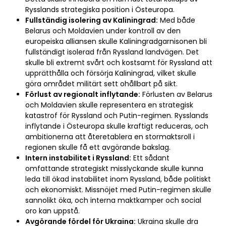
Rysslands strategiska position i Östeuropa.
Fullständig isolering av Kaliningrad:
Med både
Belarus och Moldavien under kontroll av den
europeiska alliansen skulle Kaliningradgarnisonen bli
fullständigt isolerad från Ryssland landvägen. Det
skulle bli extremt svårt och kostsamt för Ryssland att
upprätthålla och försörja Kaliningrad, vilket skulle
göra området militärt sett ohållbart på sikt.
Förlust av regionalt inflytande:
Förlusten av Belarus
och Moldavien skulle representera en strategisk
katastrof för Ryssland och Putin-regimen. Rysslands
inflytande i Östeuropa skulle kraftigt reduceras, och
ambitionerna att återetablera en stormaktsroll i
regionen skulle få ett avgörande bakslag.
Intern instabilitet i Ryssland:
Ett sådant
omfattande strategiskt misslyckande skulle kunna
leda till ökad instabilitet inom Ryssland, både politiskt
och ekonomiskt. Missnöjet med Putin-regimen skulle
sannolikt öka, och interna maktkamper och social
oro kan uppstå.
Avgörande fördel för Ukraina:
Ukraina skulle dra