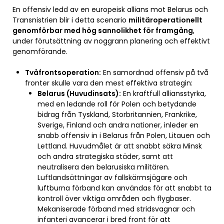
En offensiv ledd av en europeisk allians mot Belarus och
Transnistrien blir i detta scenario
militäroperationellt
genomförbar med hög sannolikhet för framgång
,
under förutsättning av noggrann planering och effektivt
genomförande.
Tvåfrontsoperation:
En samordnad offensiv på två
fronter skulle vara den mest effektiva strategin:
Belarus (Huvudinsats):
En kraftfull alliansstyrka,
med en ledande roll för Polen och betydande
bidrag från Tyskland, Storbritannien, Frankrike,
Sverige, Finland och andra nationer, inleder en
snabb offensiv in i Belarus från Polen, Litauen och
Lettland. Huvudmålet är att snabbt säkra Minsk
och andra strategiska städer, samt att
neutralisera den belarusiska militären.
Luftlandsättningar av fallskärmsjägare och
luftburna förband kan användas för att snabbt ta
kontroll över viktiga områden och flygbaser.
Mekaniserade förband med stridsvagnar och
infanteri avancerar i bred front för att