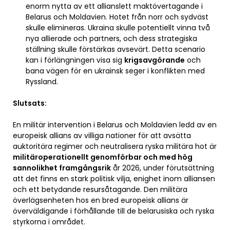
enorm nytta av ett allianslett maktövertagande i
Belarus och Moldavien. Hotet från norr och sydväst
skulle elimineras. Ukraina skulle potentiellt vinna två
nya allierade och partners, och dess strategiska
ställning skulle förstärkas avsevärt. Detta scenario
kan i förlängningen visa sig
krigsavgörande
och
bana vägen för en ukrainsk seger i konflikten med
Ryssland.
Slutsats:
En militär intervention i Belarus och Moldavien ledd av en
europeisk allians av villiga nationer för att avsätta
auktoritära regimer och neutralisera ryska militära hot är
militäroperationellt genomförbar och med hög
sannolikhet framgångsrik
år 2026, under förutsättning
att det finns en stark politisk vilja, enighet inom alliansen
och ett betydande resursåtagande. Den militära
överlägsenheten hos en bred europeisk allians är
överväldigande i förhållande till de belarusiska och ryska
styrkorna i området.