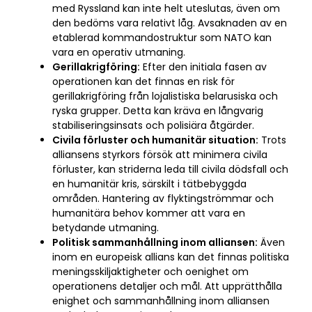
med Ryssland kan inte helt uteslutas, även om
den bedöms vara relativt låg. Avsaknaden av en
etablerad kommandostruktur som NATO kan
vara en operativ utmaning.
Gerillakrigföring:
Efter den initiala fasen av
operationen kan det finnas en risk för
gerillakrigföring från lojalistiska belarusiska och
ryska grupper. Detta kan kräva en långvarig
stabiliseringsinsats och polisiära åtgärder.
Civila förluster och humanitär situation:
Trots
alliansens styrkors försök att minimera civila
förluster, kan striderna leda till civila dödsfall och
en humanitär kris, särskilt i tätbebyggda
områden. Hantering av flyktingströmmar och
humanitära behov kommer att vara en
betydande utmaning.
Politisk sammanhållning inom alliansen:
Även
inom en europeisk allians kan det finnas politiska
meningsskiljaktigheter och oenighet om
operationens detaljer och mål. Att upprätthålla
enighet och sammanhållning inom alliansen