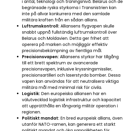
i antal, teknologi och träningsnivå. Belarus och de
begränsade ryska styrkorna i Transnistrien kan
inte på allvar konkurrera med den samlade
militära kraften från en sådan allians.
Luftrumskontroll:
Alliansens flygvapen skulle
snabbt uppnå fullständig luftrumskontroll över
Belarus och Moldavien. Detta ger frihet att
operera på marken och möjliggör effektiv
precisionsbekämpning av fientliga mål.
Precisionsvapen:
Alliansens styrkor har tillgång
till ett brett spektrum av avancerade
precisionsvapen, inklusive kryssningsmissiler,
precisionsartilleri och laserstyrda bomber. Dessa
vapen kan användas för att neutralisera viktiga
militära mål med minimal risk för civila.
Logistik:
Den europeiska alliansen har en
välutvecklad logistisk infrastruktur och kapacitet
att upprätthålla en långvarig militär operation i
regionen.
Politiskt mandat:
En bred europeisk allians, även
utanför NATO-ramen, kan generera ett starkt
politiskt mandat och öka sannolikheten för