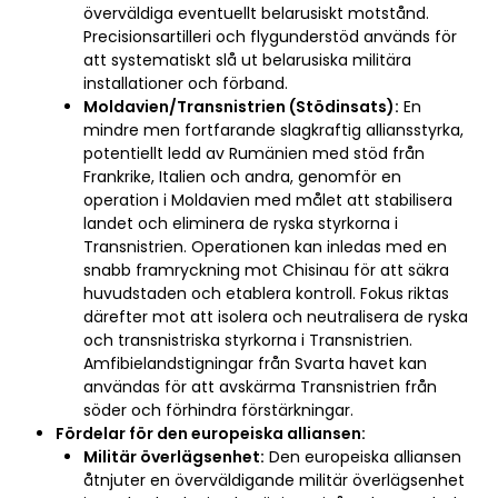
överväldiga eventuellt belarusiskt motstånd.
Precisionsartilleri och flygunderstöd används för
att systematiskt slå ut belarusiska militära
installationer och förband.
Moldavien/Transnistrien (Stödinsats):
En
mindre men fortfarande slagkraftig alliansstyrka,
potentiellt ledd av Rumänien med stöd från
Frankrike, Italien och andra, genomför en
operation i Moldavien med målet att stabilisera
landet och eliminera de ryska styrkorna i
Transnistrien. Operationen kan inledas med en
snabb framryckning mot Chisinau för att säkra
huvudstaden och etablera kontroll. Fokus riktas
därefter mot att isolera och neutralisera de ryska
och transnistriska styrkorna i Transnistrien.
Amfibielandstigningar från Svarta havet kan
användas för att avskärma Transnistrien från
söder och förhindra förstärkningar.
Fördelar för den europeiska alliansen:
Militär överlägsenhet:
Den europeiska alliansen
åtnjuter en överväldigande militär överlägsenhet