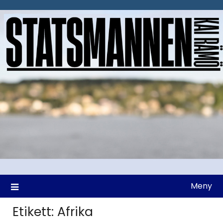
Hoppa
till
innehåll
Meny
Etikett:
Afrika