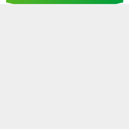
Stöd min kampanj!
STATSMANNEN PODCAST
Historien är full av ledare och politiker som varit mer eller
mindre statsmannamässiga. Den närige och
egenmättande ledaren är ingen statsman. Blott den
som leder och verkar för sitt ämbetes tänkta roll och gör
det väl är en värdig statsman.