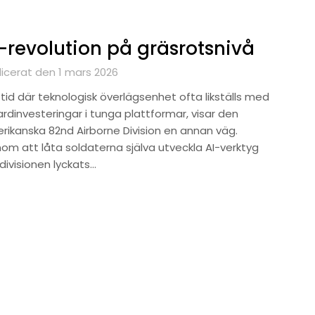
-revolution på gräsrotsnivå
licerat den 1 mars 2026
 tid där teknologisk överlägsenhet ofta likställs med
ardinvesteringar i tunga plattformar, visar den
rikanska 82nd Airborne Division en annan väg.
om att låta soldaterna själva utveckla AI-verktyg
divisionen lyckats…