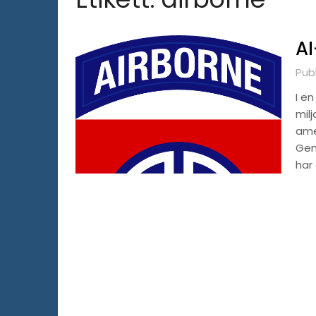
AI
Pub
I en
milj
ame
Gen
har 