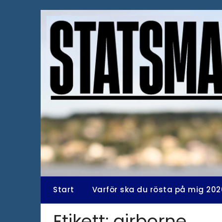
Hoppa
till
innehåll
Start
Varför ska du rösta på mig 202
Etikett:
airborne