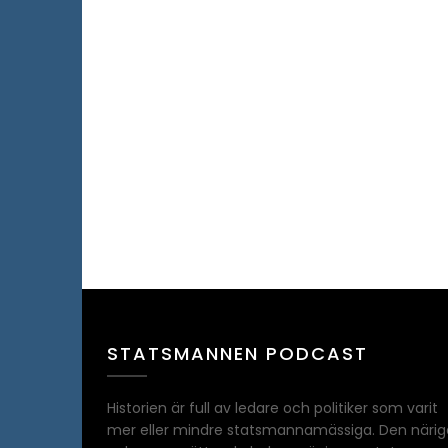
STATSMANNEN PODCAST
Historien är full av ledare och politiker som varit
mer eller mindre statsmannamässiga. Den närig