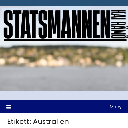
Hoppa
till
innehåll
Meny
Etikett:
Australien