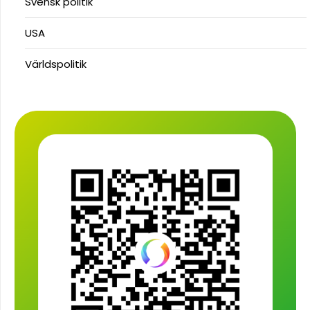
Svensk politik
USA
Världspolitik